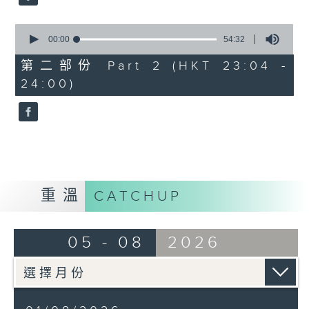
0
seconds
00:00
54:32
of
54
第二部份 Part 2 (HKT 23:04 -
minutes,
24:00)
32
seconds
重溫
CATCHUP
05 - 08
2026