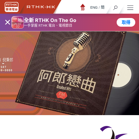
ENG
/
簡
×
全新 RTHK On The Go
取得
一手掌握 RTHK 電台、電視節目