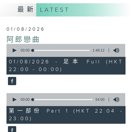
最新
LATEST
01/08/2026
阿郎戀曲
0
seconds
00:00
1:48:12
of
1
01/08/2026 - 足本 Full (HKT
hour,
22:00 - 00:00)
48
minutes,
12
seconds
0
seconds
00:00
54:00
of
54
第一部份 Part 1 (HKT 22:04 -
minutes,
23:00)
0
seconds