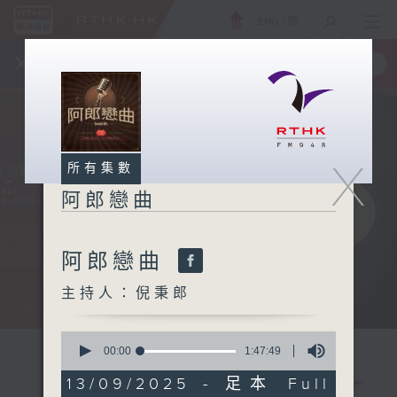
ENG
/
簡
×
全新 RTHK On The Go
取得
一手掌握 RTHK 電台、電視節目
X
所有集數
阿郎戀曲
阿郎戀曲
主持人：倪秉郎
0
seconds
00:00
1:47:49
of
1
13/09/2025 - 足本 Full
hour,