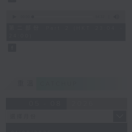
0
seconds
00:00
54:32
of
54
第二部份 Part 2 (HKT 23:04 -
minutes,
24:00)
32
seconds
重溫
CATCHUP
05 - 08
2026