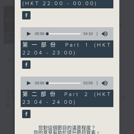
(HKT 22:00 - 00:00)
47
minutes,
49
seconds
阿郎戀曲
電台直播
0
seconds
00:00
54:10
所有集數
of
54
第一部份 Part 1 (HKT
minutes,
22:04 - 23:00)
10
seconds
您喜歡這個節目嗎?
簡介
GIST
0
seconds
00:00
53:59
of
主持人：倪秉郎
53
第二部份 Part 2 (HKT
minutes,
星期六晚上10點至12點，連繫記憶，回歸至
23:04 - 24:00)
59
愛，香港電台第二台《阿郎戀曲》倪秉郎。
seconds
您對這個節目的滿意程度？
您的意見有助於提升節目質素。