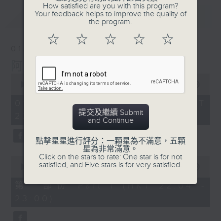
How satisfied are you with this program?
Your feedback helps to improve the quality of
最新
LATEST
the program.
☆
☆
☆
☆
☆
01/08/2026
阿郎戀曲
0
seconds
00:00
1:48:12
of
1
01/08/2026 - 足本 Full (HKT
hour,
提交及繼續 Submit
22:00 - 00:00)
48
and Continue
minutes,
12
seconds
點擊星星進行評分：一顆星為不滿意，五顆
星為非常滿意。
Click on the stars to rate: One star is for not
0
satisfied, and Five stars is for very satisfied.
seconds
00:00
54:00
of
54
第一部份 Part 1 (HKT 22:04 -
minutes,
23:00)
0
seconds