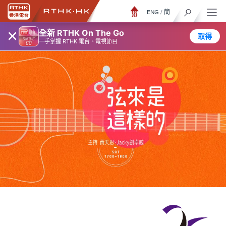
ENG
/
簡
×
全新 RTHK On The Go
取得
一手掌握 RTHK 電台、電視節目