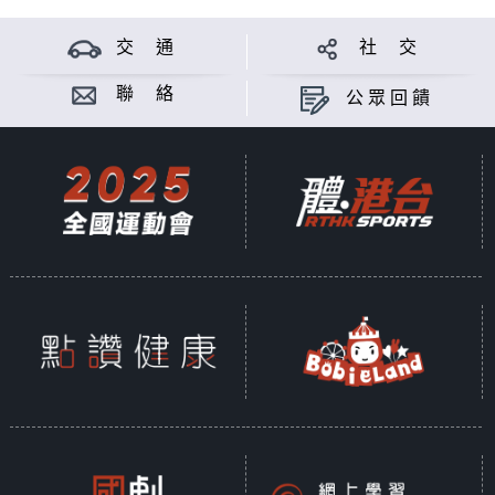
交 通
社 交
聯 絡
公眾回饋