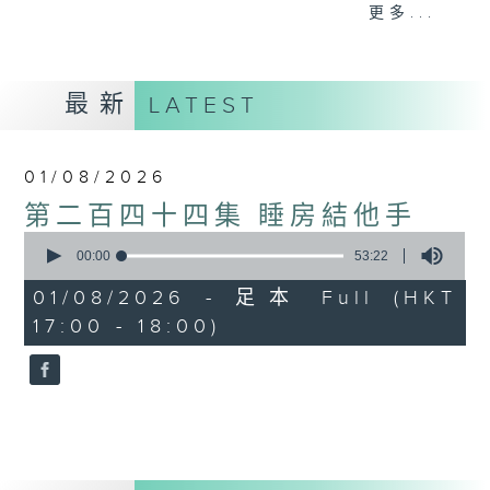
finger style木結他的one man band，
更多...
一支結他落在高人手中，能奏出無限可能。結
他手甚至是樂隊中的靈魂，可以比主音歌手更
為搶鏡。本節目旨在介紹以結他為主的音樂，
最新
LATEST
透過不同環節向聽眾介紹結他有關的知識、音
樂及文化。
01/08/2026
第二百四十四集 睡房結他手
0
seconds
00:00
53:22
of
53
01/08/2026 - 足本 Full (HKT
minutes,
17:00 - 18:00)
22
seconds