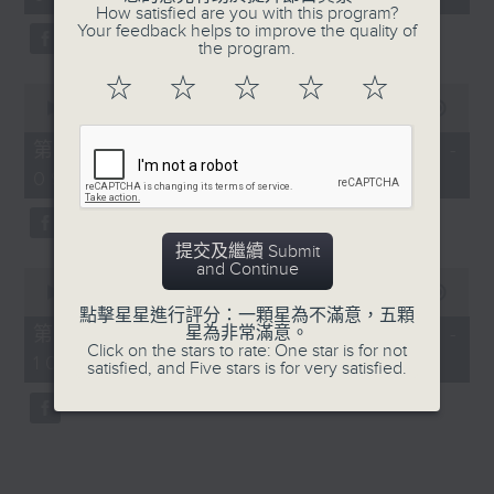
minutes,
How satisfied are you with this program?
26
Your feedback helps to improve the quality of
seconds
the program.
☆
☆
☆
☆
☆
0
seconds
00:00
53:50
of
53
第一部份 Part 1 (HKT 08:04 -
minutes,
09:00)
50
seconds
提交及繼續 Submit
and Continue
0
seconds
00:00
54:46
of
點擊星星進行評分：一顆星為不滿意，五顆
54
第二部份 Part 2 (HKT 09:04 -
星為非常滿意。
minutes,
Click on the stars to rate: One star is for not
10:00)
46
satisfied, and Five stars is for very satisfied.
seconds