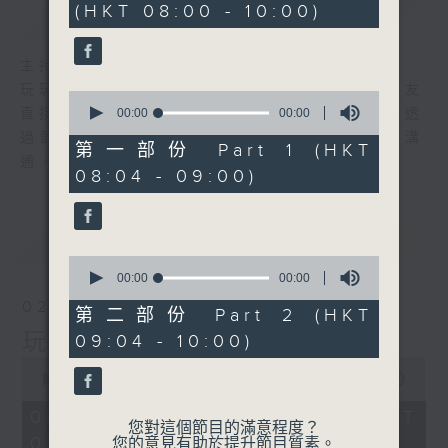
(HKT 08:00 - 10:00)
簡介
GIST
主持人：梓豪爸爸、簡慧詩
玩玩星期天節目透過不同環節，讓主持與小朋友
0
seconds
直接對話，進入小孩子的內心世界。希望家長透
00:00
00:00
of
過節目內容，深入了解小朋友的想法，加強溝
0
第一部份 Part 1 (HKT
seconds
通。
08:04 - 09:00)
最新
LATEST
0
seconds
00:00
00:00
of
02/08/2026
0
第二部份 Part 2 (HKT
seconds
玩玩星期天
09:04 - 10:00)
0
seconds
00:00
1:48:26
of
1
02/08/2026 - 足本 Full (HKT
hour,
您對這個節目的滿意程度？
08:00 - 10:00)
48
您的意見有助於提升節目質素。