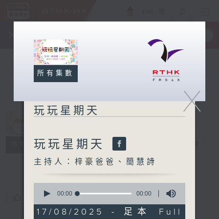
ENG
/
簡
×
全新 RTHK On The Go
取得
一手掌握 RTHK 電台、電視節目
所有集數
X
玩玩星期天
玩玩星期天
玩玩星期天
電台直播
所有集數
主持人：梓豪爸爸、簡慧詩
0
seconds
00:00
00:00
您喜歡這個節目嗎?
of
0
17/08/2025 - 足本 Full
seconds