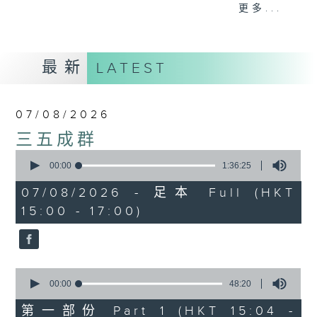
刺激遊戲，三位主持鬥到你死我活
更多...
熱門話題，等你講埋一份！
還有你最喜歡的靈異故事。
最新
LATEST
三五成群 個個好人 陪你等放工
07/08/2026
三五成群
0
seconds
00:00
1:36:25
of
1
07/08/2026 - 足本 Full (HKT
hour,
15:00 - 17:00)
36
minutes,
25
seconds
0
seconds
00:00
48:20
of
48
第一部份 Part 1 (HKT 15:04 -