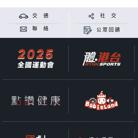
交 通
社 交
聯 絡
公眾回饋