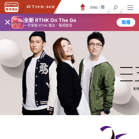
ENG
/
簡
×
全新 RTHK On The Go
取得
一手掌握 RTHK 電台、電視節目