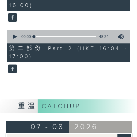
minutes,
16:00)
20
seconds
0
seconds
00:00
48:24
of
48
第二部份 Part 2 (HKT 16:04 -
minutes,
17:00)
24
seconds
重溫
CATCHUP
07 - 08
2026