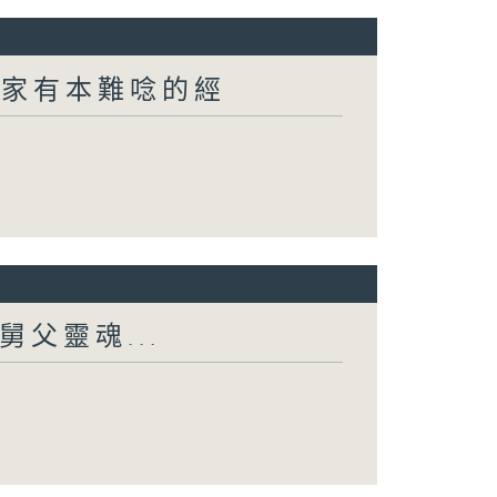
 家家有本難唸的經
舅父靈魂...