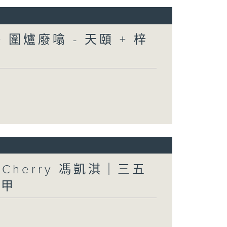
圍爐廢噏 - 天頤 + 梓
人」Cherry 馮凱淇｜三五
三甲