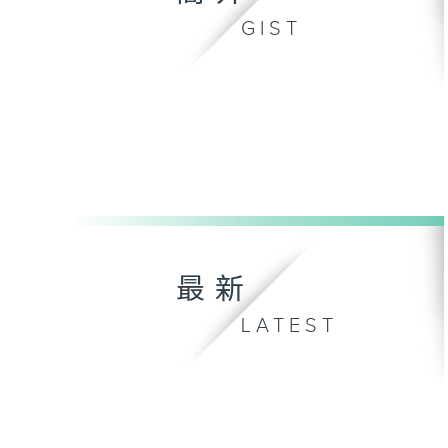
GIST
最新
LATEST