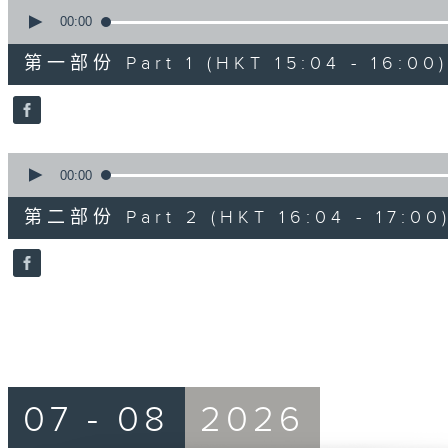
0
seconds
00:00
of
48
第一部份 Part 1 (HKT 15:04 - 16:00)
minutes,
20
seconds
Volume
90%
0
seconds
00:00
of
48
第二部份 Part 2 (HKT 16:04 - 17:00
minutes,
24
seconds
Volume
90%
07 - 08
2026