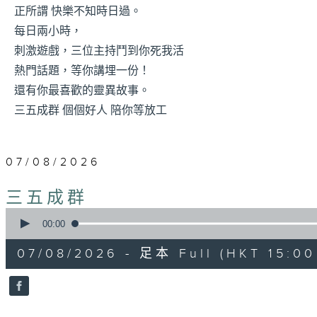
正所謂 快樂不知時日過。
每日兩小時，
刺激遊戲，三位主持鬥到你死我活
熱門話題，等你講埋一份！
還有你最喜歡的靈異故事。
三五成群 個個好人 陪你等放工
07/08/2026
三五成群
0
seconds
00:00
of
1
07/08/2026 - 足本 Full (HKT 15:00 
hour,
36
minutes,
25
seconds
Volume
90%