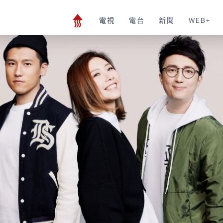
電視
電台
新聞
WEB+