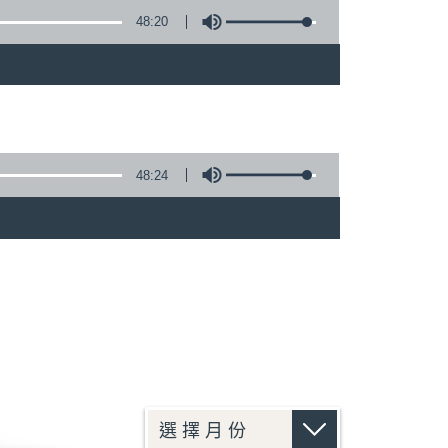
48:20
48:24
)