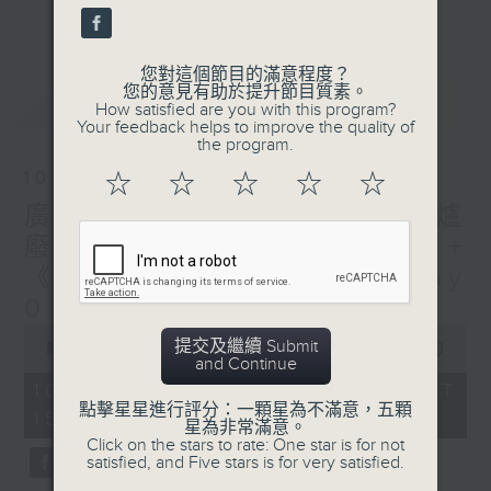
刺激遊戲，三位主持鬥到你死我活
更多...
熱門話題，等你講埋一份！
您對這個節目的滿意程度？
還有你最喜歡的靈異故事。
您的意見有助於提升節目質素。
最新
LATEST
How satisfied are you with this program?
三五成群 個個好人 陪你等放工
Your feedback helps to improve the quality of
the program.
10/08/2026
☆
☆
☆
☆
☆
廣播道大王:鎖的演變史+ 圍爐
廢噏 - 天頤 + 梓豪小小說 +
《西西柯弗斯》余常滿篇 Day
0
0
提交及繼續 Submit
seconds
00:00
1:51:59
and Continue
of
1
10/08/2026 - 足本 Full (HKT
hour,
點擊星星進行評分：一顆星為不滿意，五顆
15:04 - 17:00)
51
星為非常滿意。
minutes,
Click on the stars to rate: One star is for not
59
satisfied, and Five stars is for very satisfied.
seconds