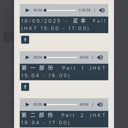
0
seconds
00:00
1:36:59
of
1
16/09/2025 - 足本 Full
hour,
三五成群
電台直播
(HKT 15:00 - 17:00)
36
minutes,
所有集數
59
seconds
0
您喜歡這個節目嗎?
seconds
00:00
49:00
of
49
第一部份 Part 1 (HKT
minutes,
簡介
GIST
15:04 - 16:00)
0
seconds
主持人：黃天頤、方梓豪、阿攝
最飯氣攻心的時間，最渴望放工的時間，
0
有天頤、梓豪、阿攝陪你快樂度過！
seconds
00:00
48:09
of
正所謂 快樂不知時日過。
48
第二部份 Part 2 (HKT
minutes,
每日兩小時，
16:04 - 17:00)
9
seconds