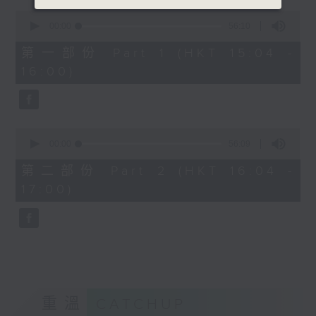
0
seconds
00:00
56:10
of
56
第一部份 Part 1 (HKT 15:04 -
minutes,
16:00)
10
seconds
0
seconds
00:00
56:09
of
56
第二部份 Part 2 (HKT 16:04 -
minutes,
17:00)
9
seconds
重溫
CATCHUP