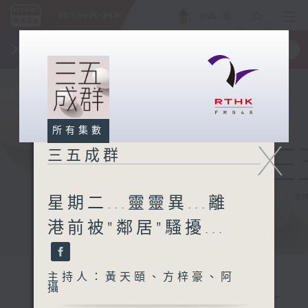
ENG
/
簡
×
全新 RTHK On The Go
取得
一手掌握 RTHK 電台、電視節目
所有集數
X
三五成群
星期二...靈靈異...離
港前被"鄰居"騷擾...
主持人：黃天頤、方梓豪、阿
攝