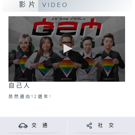
大家開門見山，積極探討 同志文化和多元性向生活的
影片
VIDEO
熱門話題，期望將聽眾由風高路冷的斷背山帶進更包
容的世界裡 。
「自己人」於 二零零六年 五月六日 起正式啟播，逢星
期六，晚上十二時至二時，在香港電台第二台（FM
94.8 96.9）及TeenPower 播出。
主持: 梁兆輝 x Tanner x Uncle Magie x Coco Pop x 小
0
自己人
seconds
熊Simon
of
昂然邁向12週年!
0
seconds
交 通
社 交