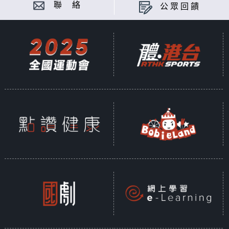
聯 絡
公眾回饋