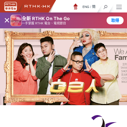
ENG
/
簡
×
全新 RTHK On The Go
取得
一手掌握 RTHK 電台、電視節目