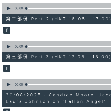
0
seconds
00:00
of
55
第二部份 Part 2 (HKT 16:05 - 17:00
minutes,
19
seconds
Volume
90%
0
seconds
00:00
of
55
第三部份 Part 3 (HKT 17:05 - 18:00
minutes,
10
seconds
Volume
90%
0
seconds
00:00
of
25
30/08/2025 - Candice Moore, Jac
minutes,
14
Laura Johnson on ‘Fallen Angel’
seconds
Volume
90%