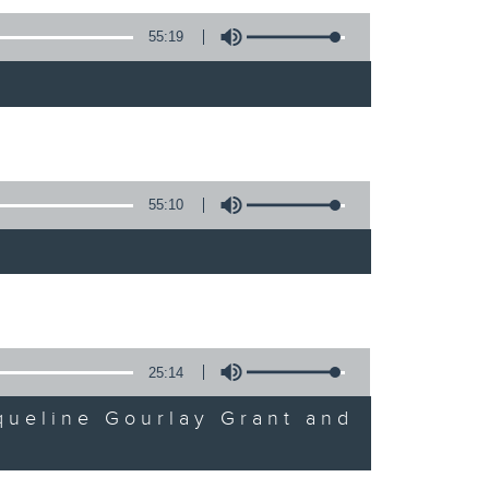
55:19
)
55:10
)
25:14
queline Gourlay Grant and