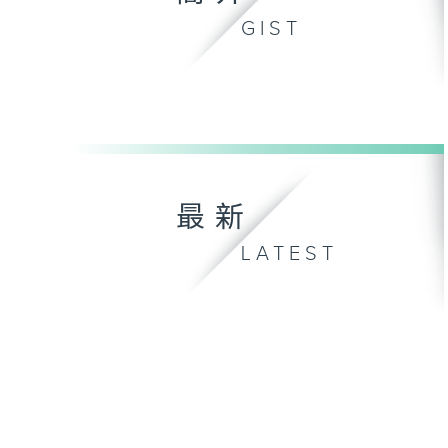
GIST
最新
LATEST