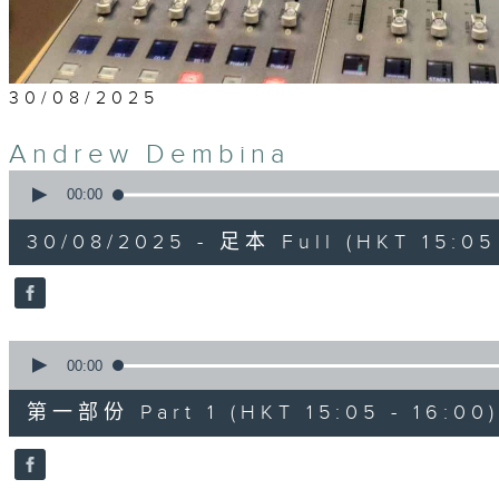
30/08/2025
Andrew Dembina
0
seconds
00:00
of
2
30/08/2025 - 足本 Full (HKT 15:05 
hours,
45
minutes,
0
seconds
Volume
90%
0
seconds
00:00
of
55
第一部份 Part 1 (HKT 15:05 - 16:00)
minutes,
10
seconds
Volume
90%