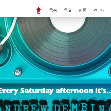
電視
電台
新聞
WEB+