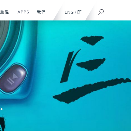
重溫
APPS
我們
ENG
/
簡