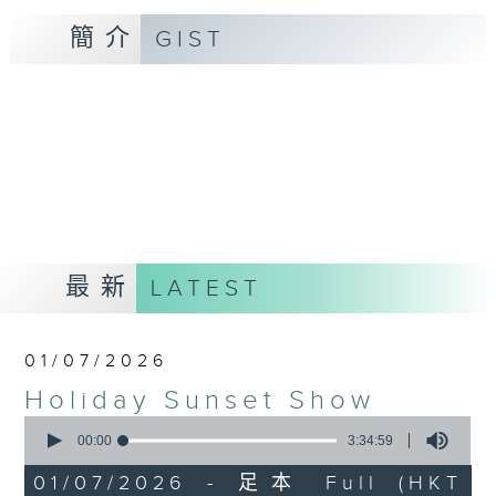
簡介
GIST
最新
LATEST
01/07/2026
Holiday Sunset Show
0
seconds
00:00
3:34:59
of
3
01/07/2026 - 足本 Full (HKT
hours,