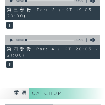
seconds
00:00
55:09
of
55
第三部份 Part 3 (HKT 19:05 -
minutes,
20:00)
9
seconds
0
seconds
00:00
55:09
of
55
第四部份 Part 4 (HKT 20:05 -
minutes,
21:00)
9
seconds
重溫
CATCHUP