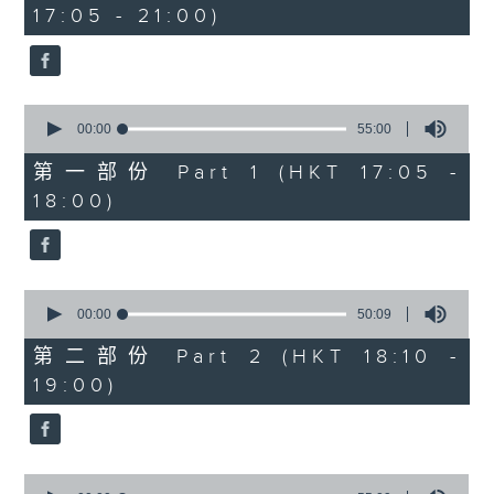
17:05 - 21:00)
34
minutes,
59
seconds
0
seconds
00:00
55:00
of
55
第一部份 Part 1 (HKT 17:05 -
minutes,
18:00)
0
seconds
0
seconds
00:00
50:09
of
50
第二部份 Part 2 (HKT 18:10 -
minutes,
19:00)
9
seconds
0