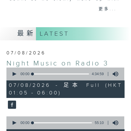
you. Enjoy the non-stop mellow
更多...
side of the 70s to the 90s at
first, with some legendary ballads
and soft rock hits, which gently
最新
LATEST
grow in pace, moving you towards
the 2000s and a perfect morning
mix
07/08/2026
Night Music on Radio 3
Seven days a week from 1.05am...
0
only on Radio 3
seconds
00:00
4:34:59
of
4
07/08/2026 - 足本 Full (HKT
hours,
01:05 - 06:00)
34
minutes,
59
seconds
0
seconds
00:00
55:10
of