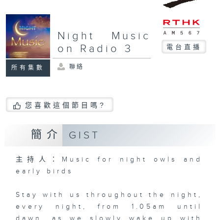
Night Music
on Radio 3
電台直播
聯絡
所有集數
您喜歡這個節目嗎?
簡介
GIST
主持人：Music for night owls and
early birds
Stay with us throughout the night,
every night, from 1.05am until
dawn, as we slowly wake up with