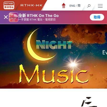
ENG
/
簡
×
全新 RTHK On The Go
取得
一手掌握 RTHK 電台、電視節目