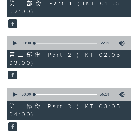
55
第一部份 Part 1 (HKT 01:05 -
minutes,
02:00)
10
seconds
0
seconds
00:00
55:19
of
55
第二部份 Part 2 (HKT 02:05 -
minutes,
03:00)
19
seconds
0
seconds
00:00
55:19
of
55
第三部份 Part 3 (HKT 03:05 -
minutes,
04:00)
19
seconds