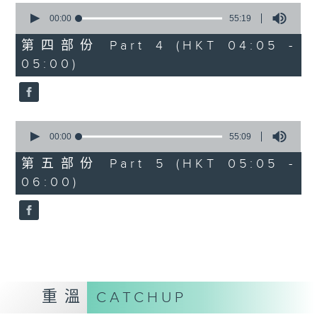
0
seconds
00:00
55:19
of
55
第四部份 Part 4 (HKT 04:05 -
minutes,
05:00)
19
seconds
0
seconds
00:00
55:09
of
55
第五部份 Part 5 (HKT 05:05 -
minutes,
06:00)
9
seconds
重溫
CATCHUP