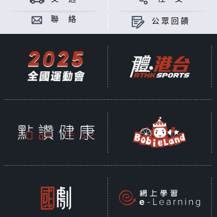
聯 絡
公眾回饋