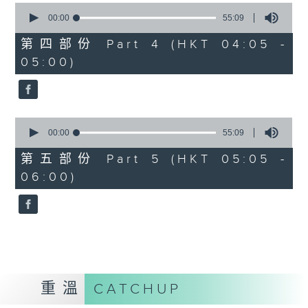
0
seconds
00:00
55:09
of
55
第四部份 Part 4 (HKT 04:05 -
minutes,
05:00)
9
seconds
0
seconds
00:00
55:09
of
55
第五部份 Part 5 (HKT 05:05 -
minutes,
06:00)
9
seconds
重溫
CATCHUP