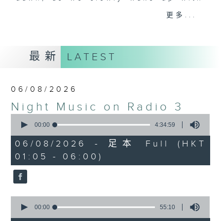
you. Enjoy the non-stop mellow
更多...
side of the 70s to the 90s at
first, with some legendary ballads
and soft rock hits, which gently
最新
LATEST
grow in pace, moving you towards
the 2000s and a perfect morning
mix
06/08/2026
Night Music on Radio 3
Seven days a week from 1.05am...
0
only on Radio 3
seconds
00:00
4:34:59
of
4
06/08/2026 - 足本 Full (HKT
hours,
01:05 - 06:00)
34
minutes,
59
seconds
0
seconds
00:00
55:10
of