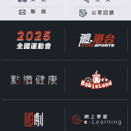
聯 絡
公眾回饋