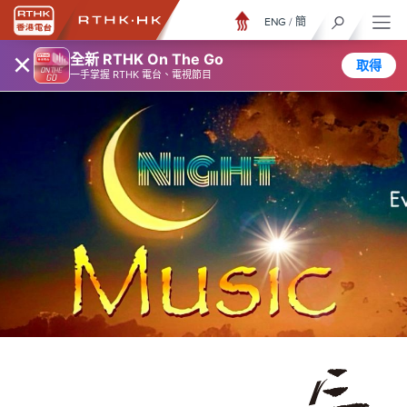
ENG
/
簡
×
全新 RTHK On The Go
取得
一手掌握 RTHK 電台、電視節目