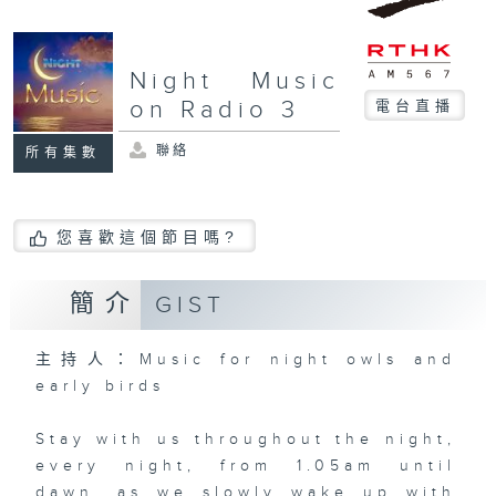
Night Music
on Radio 3
電台直播
聯絡
所有集數
您喜歡這個節目嗎?
簡介
GIST
主持人：Music for night owls and
early birds
Stay with us throughout the night,
every night, from 1.05am until
dawn, as we slowly wake up with