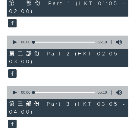
55
第一部份 Part 1 (HKT 01:05 -
minutes,
02:00)
10
seconds
0
seconds
00:00
55:19
of
55
第二部份 Part 2 (HKT 02:05 -
minutes,
03:00)
19
seconds
0
seconds
00:00
55:10
of
55
第三部份 Part 3 (HKT 03:05 -
minutes,
04:00)
10
seconds