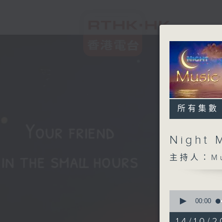
所有集數
Night 
主持人：Musi
0
seconds
00:00
of
5
14/10/2