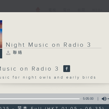
電視
電台
新聞
WEB+
Night Music on Radio 3
聯絡
Music on Radio 3
c for night owls and early birds
5:05:00
025 - 足本 Full (HKT 01:05 - 06:35)