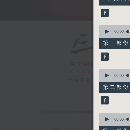
hours,
5
minutes,
0
seconds
90%
0
seconds
00:00
of
55
第一部份 P
minutes,
10
seconds
90%
0
seconds
00:00
of
電台直播
55
第二部份 P
minutes,
19
seconds
90%
0
seconds
00:00
of
55