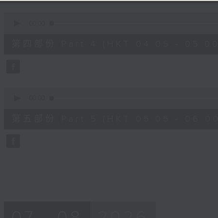
0
seconds
00:00
of
55
第四部份 Part 4 (HKT 04:05 - 05:00
minutes,
19
seconds
Volume
90%
0
seconds
00:00
of
55
第五部份 Part 5 (HKT 05:05 - 06:00
minutes,
9
seconds
Volume
90%
07 - 08
2026