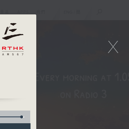
重溫
APPS
我們
ENG
/
簡
X