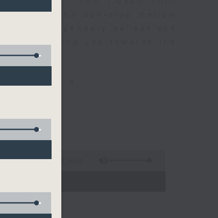
every night, from 1.05am until
ou. Enjoy the non-stop mellow
 with some legendary ballads and
n pace, moving you towards the
ly on Radio 3
4:34:59
 - 06:00)