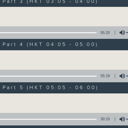
Stay with us throughout the night, 
art 3 (HKT 03:05 - 04:00)
dawn, as we slowly wake up with y
Volume
side of the 70s to the 90s at first,
soft rock hits, which gently grow i
2000s and a perfect morning mix
55:20
art 4 (HKT 04:05 - 05:00)
Seven days a week from 1.05am... on
Volume
07/08/2026
55:19
Night Music on Radio 3
art 5 (HKT 05:05 - 06:00)
0
seconds
00:00
Volume
of
4
07/08/2026 - 足本 Full (HKT 01:05
hours,
34
minutes,
30:10
59
seconds
Volume