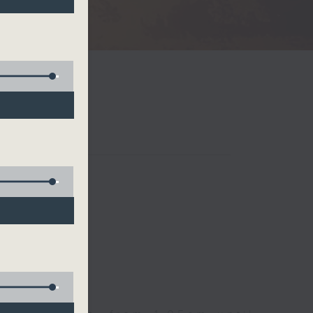
Radio 3
 birds