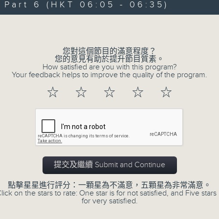
art 6 (HKT 06:05 - 06:35)
90%
0
seconds
00:00
Volume
of
55
第一部份 Part 1 (HKT 01:05 - 02:00
minutes,
10
您對這個節目的滿意程度？
seconds
Volume
您的意見有助於提升節目質素。
90%
How satisfied are you with this program?
Your feedback helps to improve the quality of the program.
0
☆
☆
☆
☆
☆
seconds
00:00
of
55
第二部份 Part 2 (HKT 02:05 - 03:00
minutes,
19
seconds
Volume
90%
0
提交及繼續 Submit and Continue
seconds
00:00
of
55
點擊星星進行評分：一顆星為不滿意，五顆星為非常滿意。
第三部份 Part 3 (HKT 03:05 - 04:00
minutes,
lick on the stars to rate: One star is for not satisfied, and Five stars 
19
for very satisfied.
seconds
Volume
90%