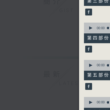
簡介
第三部份 P
minutes,
19
GIST
seconds
90%
0
seconds
00:00
of
55
第四部份 P
minutes,
20
seconds
90%
0
seconds
00:00
of
最新
55
第五部份 P
minutes,
19
LATEST
seconds
90%
0
seconds
00:00
of