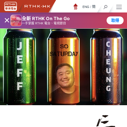
ENG
/
簡
×
全新 RTHK On The Go
取得
一手掌握 RTHK 電台、電視節目