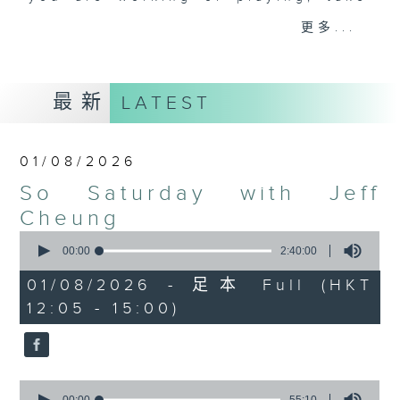
us with you, turn us up, and Jeff
更多...
will make sure he keeps you
feeling “So Saturday".
最新
LATEST
Every Saturday 12:05-3pm... on
Radio 3
01/08/2026
So Saturday with Jeff
Cheung
0
seconds
00:00
2:40:00
of
2
01/08/2026 - 足本 Full (HKT
hours,
12:05 - 15:00)
40
minutes,
0
seconds
0