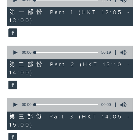
seconds
00:00
55:10
of
55
第一部份 Part 1 (HKT 12:05 -
minutes,
13:00)
10
seconds
0
seconds
00:00
50:19
of
50
第二部份 Part 2 (HKT 13:10 -
minutes,
14:00)
19
seconds
0
seconds
00:00
00:00
of
0
第三部份 Part 3 (HKT 14:05 -
seconds
15:00)