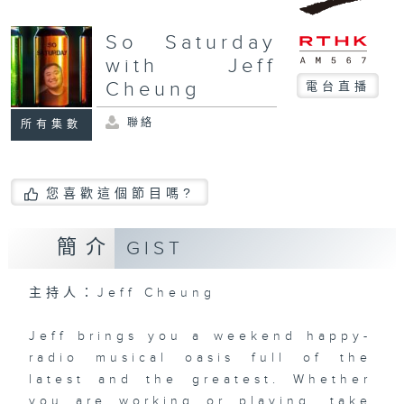
So Saturday
with Jeff
Cheung
電台直播
聯絡
所有集數
您喜歡這個節目嗎?
簡介
GIST
主持人：Jeff Cheung
Jeff brings you a weekend happy-
radio musical oasis full of the
latest and the greatest. Whether
you are working or playing, take