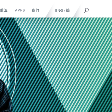
重溫
APPS
我們
ENG
/
簡