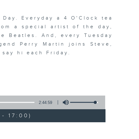
 Day. Everyday a 4 O'Clock tea
om a special artist of the day,
he Beatles. And, every Tuesday
end Perry Martin joins Steve,
 say hi each Friday.
2:44:59
- 17:00)