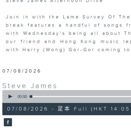
Steve James Afternoon Drive
Join in with the Lame Survey Of The
break features a handful of songs fr
with Wednesday's being all about T
our friend and Hong Kong music leg
with Harry (Wong) Gor-Gor coming to
07/08/2026
Steve James
0
seconds
00:00
of
2
07/08/2026 - 足本 Full (HKT 14:05 
hours,
44
minutes,
59
seconds
Volume