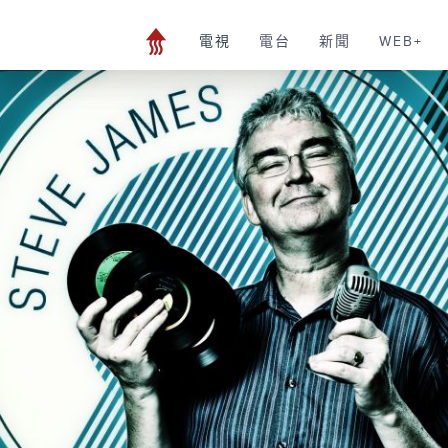
電視
電台
新聞
WEB+