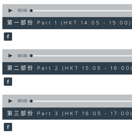
90%
0
seconds
00:00
of
55
第一部份 Part 1 (HKT 14:05 - 15:00)
minutes,
10
seconds
Volume
90%
0
seconds
00:00
of
55
第二部份 Part 2 (HKT 15:05 - 16:00
minutes,
19
seconds
Volume
90%
0
seconds
00:00
of
55
第三部份 Part 3 (HKT 16:05 - 17:00
minutes,
9
seconds
Volume
90%