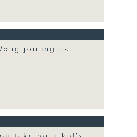
Wong joining us
ou take your kid’s