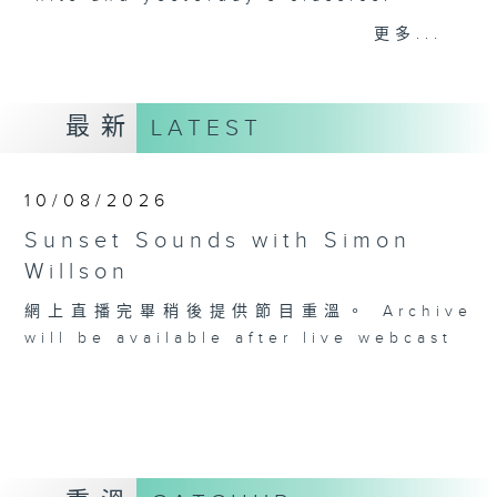
更多...
Monday to Friday - 6.30pm to 9pm
- Only on Radio 3
最新
LATEST
10/08/2026
Sunset Sounds with Simon
Willson
網上直播完畢稍後提供節目重溫。 Archive
will be available after live webcast