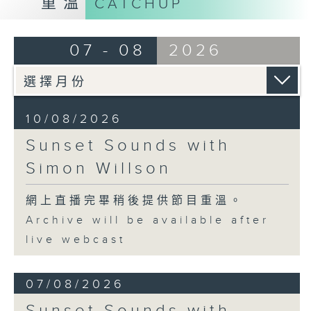
重溫
CATCHUP
07 - 08
2026
10/08/2026
Sunset Sounds with
Simon Willson
網上直播完畢稍後提供節目重溫。
Archive will be available after
live webcast
07/08/2026
Sunset Sounds with