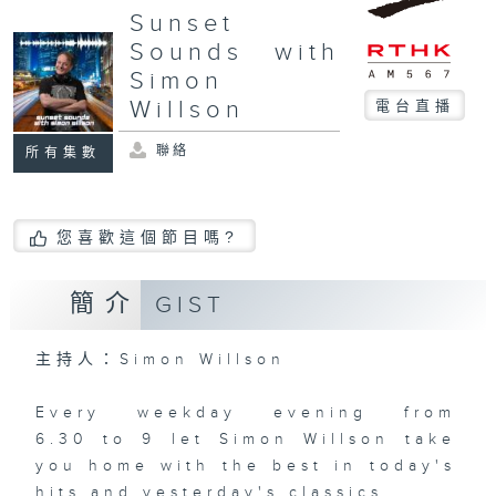
Sunset
Sounds with
Simon
Willson
電台直播
聯絡
所有集數
您喜歡這個節目嗎?
簡介
GIST
主持人：Simon Willson
Every weekday evening from
6.30 to 9 let Simon Willson take
you home with the best in today's
hits and yesterday's classics.