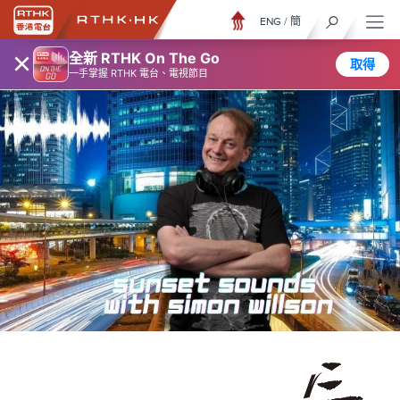
ENG
/
簡
×
全新 RTHK On The Go
取得
一手掌握 RTHK 電台、電視節目