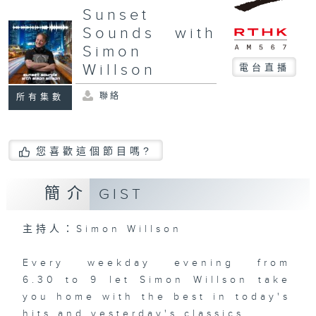
Sunset
Sounds with
Simon
Willson
電台直播
聯絡
所有集數
您喜歡這個節目嗎?
簡介
GIST
主持人：Simon Willson
Every weekday evening from
6.30 to 9 let Simon Willson take
you home with the best in today's
hits and yesterday's classics.