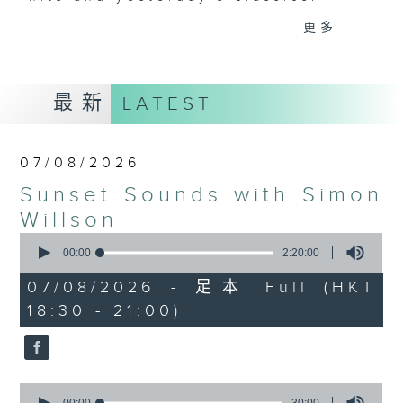
更多...
Monday to Friday - 6.30pm to 9pm
- Only on Radio 3
最新
LATEST
07/08/2026
Sunset Sounds with Simon
Willson
0
seconds
00:00
2:20:00
of
2
07/08/2026 - 足本 Full (HKT
hours,
18:30 - 21:00)
20
minutes,
0
seconds
0