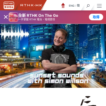
ENG
/
簡
×
全新 RTHK On The Go
取得
一手掌握 RTHK 電台、電視節目