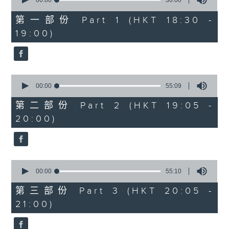
seconds
00:00
30:00
of
30
第一部份 Part 1 (HKT 18:30 -
minutes,
19:00)
0
seconds
0
seconds
00:00
55:09
of
55
第二部份 Part 2 (HKT 19:05 -
minutes,
20:00)
9
seconds
0
seconds
00:00
55:10
of
55
第三部份 Part 3 (HKT 20:05 -
minutes,
21:00)
10
seconds