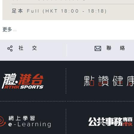
足本 Full (HKT 18:00 - 18:18)
更多 ...
社 交
聯 絡