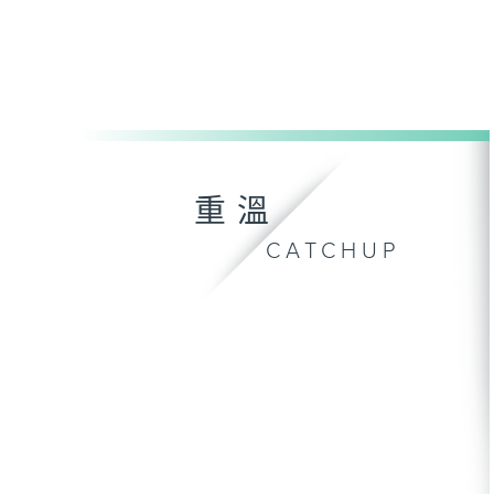
重溫
CATCHUP