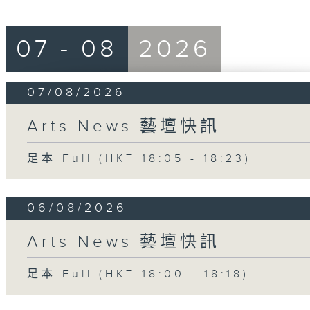
07 - 08
2026
07/08/2026
Arts News 藝壇快訊
足本 Full (HKT 18:05 - 18:23)
06/08/2026
Arts News 藝壇快訊
足本 Full (HKT 18:00 - 18:18)