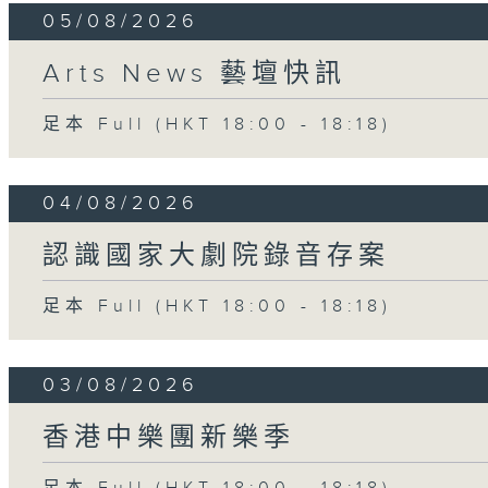
05/08/2026
Arts News 藝壇快訊
足本 Full (HKT 18:00 - 18:18)
04/08/2026
認識國家大劇院錄音存案
足本 Full (HKT 18:00 - 18:18)
03/08/2026
香港中樂團新樂季