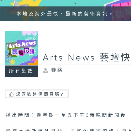
本地及海外最快、最新的藝術資訊。
Arts News 藝壇
聯絡
所有集數
您喜歡這個節目嗎?
播出時間：逢星期一至五下午6時晚間新聞後