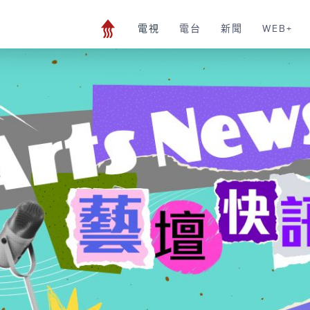
電視
電台
新聞
WEB+