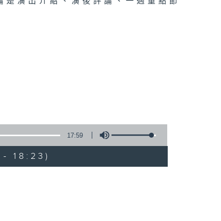
論是演出介紹、演後評論、一週重點節
17:59
- 18:23)