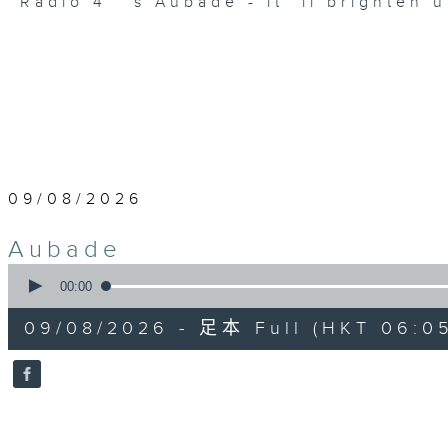
Radio 4 ’ s Aubade - it’ ll brighten 
09/08/2026
Aubade
0
seconds
00:00
of
55
09/08/2026 - 足本 Full (HKT 06:05
minutes,
0
seconds
Volume
90%