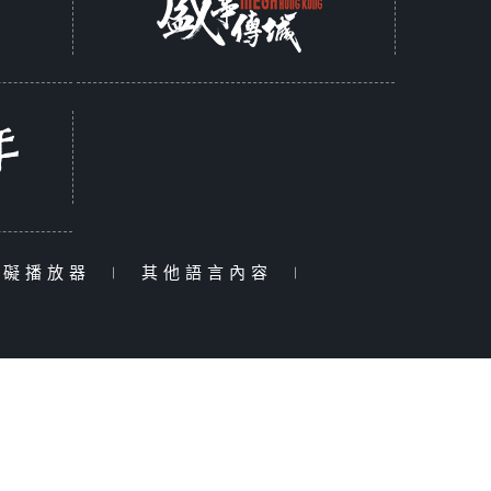
障礙播放器
|
其他語言內容
|