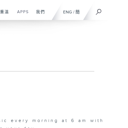
重溫
APPS
我們
ENG
/
簡
sic every morning at 6 am with