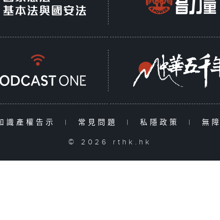
知識產權告示
|
常見問題
|
私隱政策
|
無
© 2026 rthk.hk