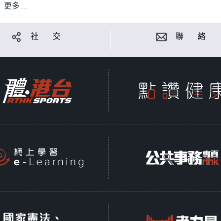
更多 ...
社 交
聯 絡