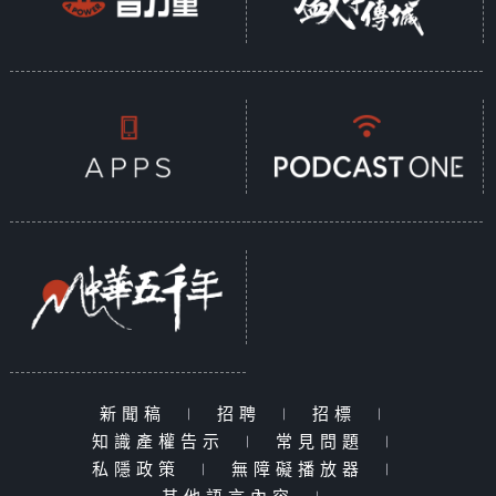
新聞稿
|
招聘
|
招標
|
知識產權告示
|
常見問題
|
私隱政策
|
無障礙播放器
|