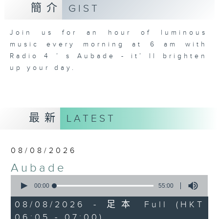
簡介
GIST
Join us for an hour of luminous
music every morning at 6 am with
Radio 4 ’ s Aubade - it’ ll brighten
up your day.
最新
LATEST
08/08/2026
Aubade
0
seconds
00:00
55:00
of
55
08/08/2026 - 足本 Full (HKT
minutes,
06:05 - 07:00)
0