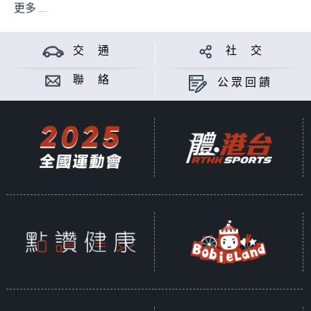
更多 ...
交 通
社 交
聯 絡
公眾回饋