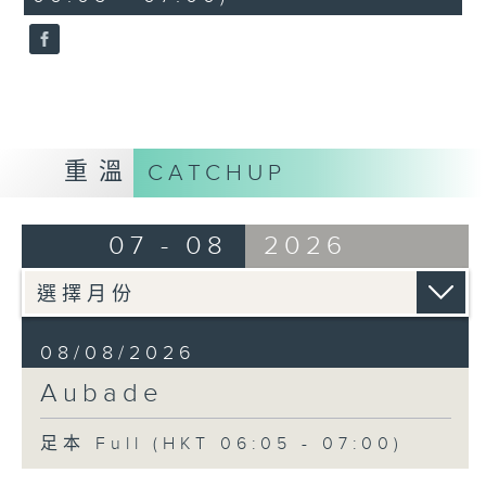
seconds
重溫
CATCHUP
07 - 08
2026
08/08/2026
Aubade
足本 Full (HKT 06:05 - 07:00)