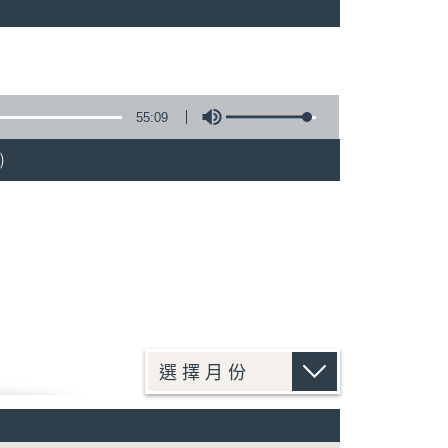
55:09
)