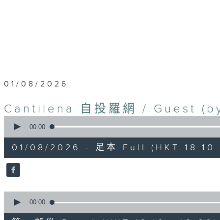
01/08/2026
Cantilena 自投羅網 / Guest (by
0
seconds
00:00
of
1
01/08/2026 - 足本 Full (HKT 18:10 
hour,
44
minutes,
59
seconds
Volume
90%
0
seconds
00:00
of
50