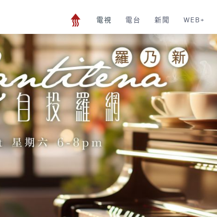
電視
電台
新聞
WEB+