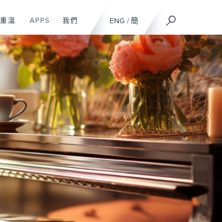
重溫
APPS
我們
ENG
/
簡