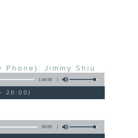
 Phone): Jimmy Shiu
1:44:59
- 20:00)
50:00