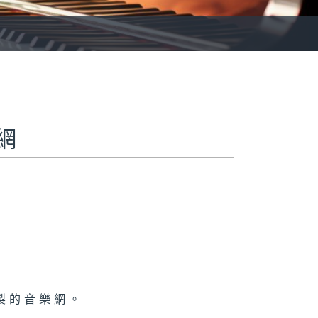
羅網
製的音樂網。