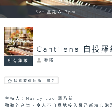
Sat 星期六 7pm
Cantilena 自投
聯絡
所有集數
您喜歡這個節目嗎?
主持人：Nancy Loo 羅乃新
動聽的音樂，令人不自覺地投入羅乃新精心泡