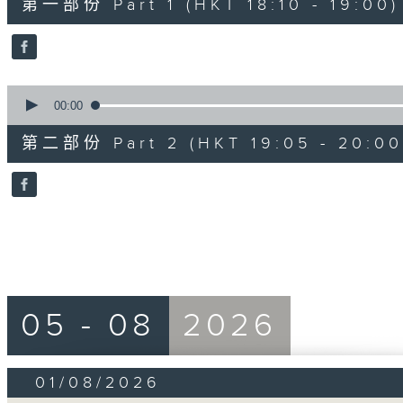
第一部份 Part 1 (HKT 18:10 - 19:00)
minutes,
0
seconds
Volume
90%
0
seconds
00:00
of
55
第二部份 Part 2 (HKT 19:05 - 20:00
minutes,
9
seconds
Volume
90%
05 - 08
2026
01/08/2026