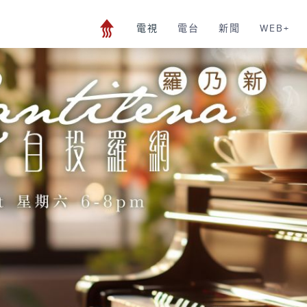
電視
電台
新聞
WEB+