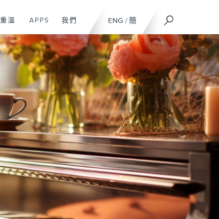
重溫
APPS
我們
ENG
/
簡