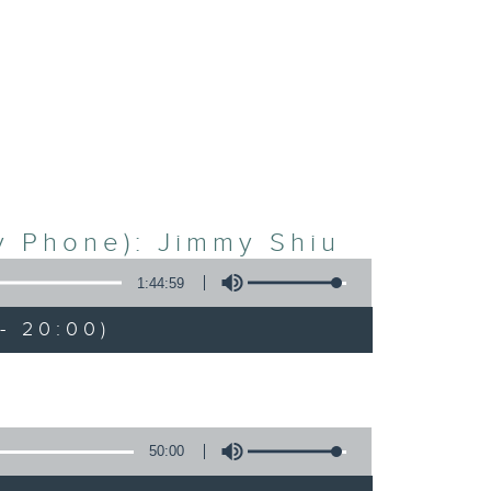
 Phone): Jimmy Shiu
1:44:59
- 20:00)
50:00