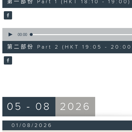
第一部份 Part 1 (HKT 18:10 - 19:00)
minutes,
0
seconds
Volume
90%
0
seconds
00:00
of
55
第二部份 Part 2 (HKT 19:05 - 20:00
minutes,
9
seconds
Volume
90%
05 - 08
2026
01/08/2026