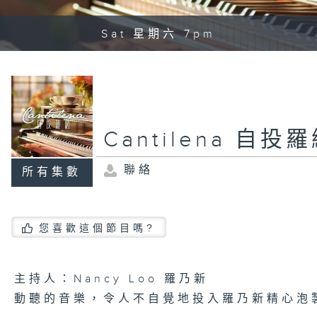
Sat 星期六 7pm
Cantilena 自投
聯絡
所有集數
您喜歡這個節目嗎?
主持人：Nancy Loo 羅乃新
動聽的音樂，令人不自覺地投入羅乃新精心泡