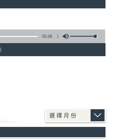
55:09
)