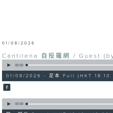
01/08/2026
Cantilena 自投羅網 / Guest (by
0
seconds
00:00
of
1
01/08/2026 - 足本 Full (HKT 18:10 
hour,
44
minutes,
59
seconds
Volume
90%
0
seconds
00:00
of
50