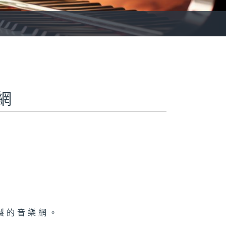
羅網
製的音樂網。