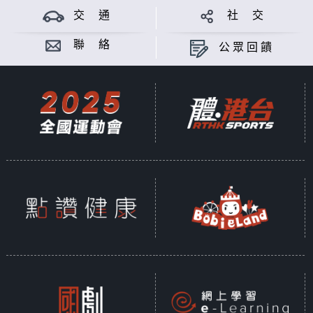
交 通
社 交
聯 絡
公眾回饋