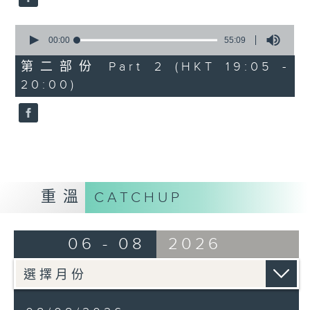
0
seconds
00:00
55:09
of
55
第二部份 Part 2 (HKT 19:05 -
minutes,
20:00)
9
seconds
重溫
CATCHUP
06 - 08
2026