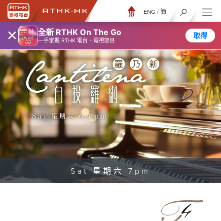
ENG
/
簡
×
全新 RTHK On The Go
取得
一手掌握 RTHK 電台、電視節目
Sat 星期六 7pm