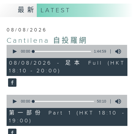
最新
LATEST
08/08/2026
Cantilena 自投羅網
0
seconds
00:00
1:44:59
of
1
08/08/2026 - 足本 Full (HKT
hour,
18:10 - 20:00)
44
minutes,
59
seconds
0
seconds
00:00
50:10
of
50
第一部份 Part 1 (HKT 18:10 -
minutes,
19:00)
10
seconds