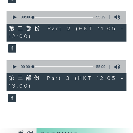
0
seconds
00:00
55:19
of
55
第二部份 Part 2 (HKT 11:05 -
minutes,
12:00)
19
seconds
0
seconds
00:00
55:09
of
55
第三部份 Part 3 (HKT 12:05 -
minutes,
13:00)
9
seconds