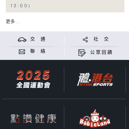
13:00)
更多 ...
交 通
社 交
聯 絡
公眾回饋