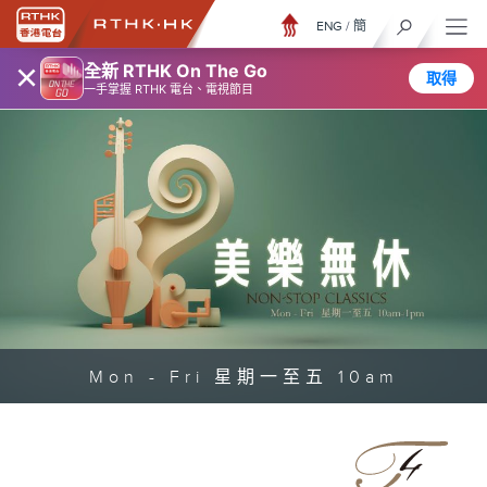
ENG
/
簡
×
全新 RTHK On The Go
取得
一手掌握 RTHK 電台、電視節目
Mon - Fri 星期一至五 10am