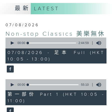
最新
LATEST
07/08/2026
Non-stop Classics 美樂無休
0
seconds
00:00
2:44:59
of
2
07/08/2026 - 足本 Full (HKT
hours,
10:05 - 13:00)
44
minutes,
59
seconds
0
seconds
00:00
55:10
of
55
第一部份 Part 1 (HKT 10:05 -
minutes,
11:00)
10
seconds