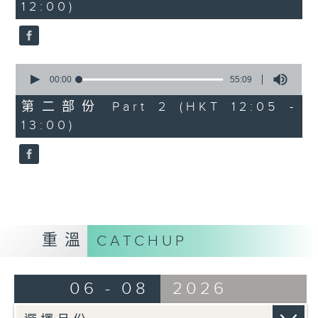
12:00)
0
seconds
0
seconds
00:00
55:09
of
55
第二部份 Part 2 (HKT 12:05 -
minutes,
13:00)
9
seconds
重溫
CATCHUP
06 - 08
2026