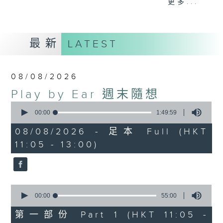
更多...
brighten up your Saturday
mornings.
最新
LATEST
08/08/2026
Play by Ear 週末隨想
0
seconds
00:00
1:49:59
of
1
08/08/2026 - 足本 Full (HKT
hour,
11:05 - 13:00)
49
minutes,
59
seconds
0
seconds
00:00
55:00
of
55
第一部份 Part 1 (HKT 11:05 -
minutes,