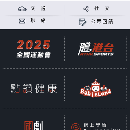
交 通
社 交
聯 絡
公眾回饋