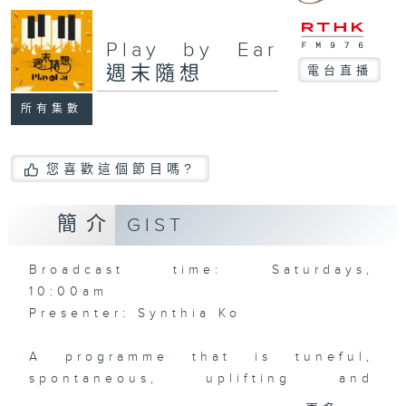
Play by Ear
週末隨想
電台直播
所有集數
您喜歡這個節目嗎?
簡介
GIST
Broadcast time: Saturdays,
10:00am
Presenter: Synthia Ko
A programme that is tuneful,
spontaneous, uplifting and
inviting… what a wonderful way to