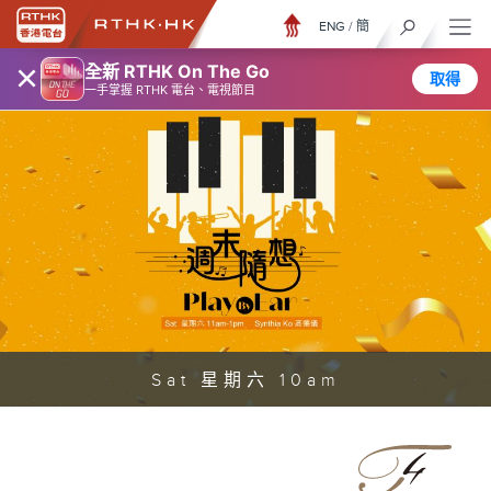
ENG
/
簡
×
全新 RTHK On The Go
取得
一手掌握 RTHK 電台、電視節目
Sat 星期六 10am