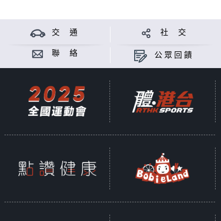
交 通
社 交
聯 絡
公眾回饋