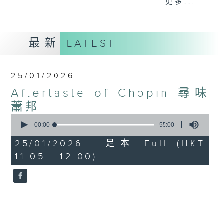
更多...
的作品。我們不單聆聽，更如赴一場聽覺的饗
宴，嚐盡其中豐富層次——時而直接，時而複
雜，詮釋人生百味。
最新
LATEST
如果把耳朵變成舌尖，蕭邦的樂曲，何以像刺
激的的辣炸雞？又何以仿如手打檸檬茶清新？
就讓我們一起「歷久『嚐』新」，探索蕭邦音
25/01/2026
樂中，那令人回味無窮的美和味！
Aftertaste of Chopin 尋味
蕭邦
0
seconds
00:00
55:00
of
55
25/01/2026 - 足本 Full (HKT
minutes,
11:05 - 12:00)
0
seconds