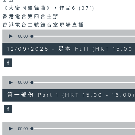
《大衛同盟舞曲》，作品6 (37’)
香港電台第四台主辦
香港電台二號錄音室現場直播
0
seconds
00:00
of
1
12/09/2025 - 足本 Full (HKT 15:00 
hour,
55
minutes,
0
seconds
Volume
90%
0
seconds
00:00
of
1
第一部份 Part 1 (HKT 15:00 - 16:00
hour,
10
seconds
Volume
90%
0
seconds
00:00
of