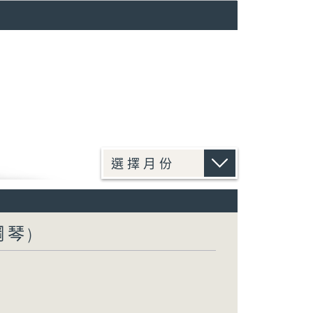
)
鋼琴)