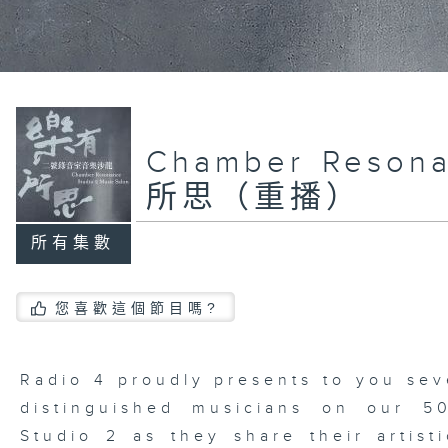
Chamber Reson
所思（重播）
所有集數
您喜歡這個節目嗎?
Radio 4 proudly presents to you sev
distinguished musicians on our 5
Studio 2 as they share their artisti