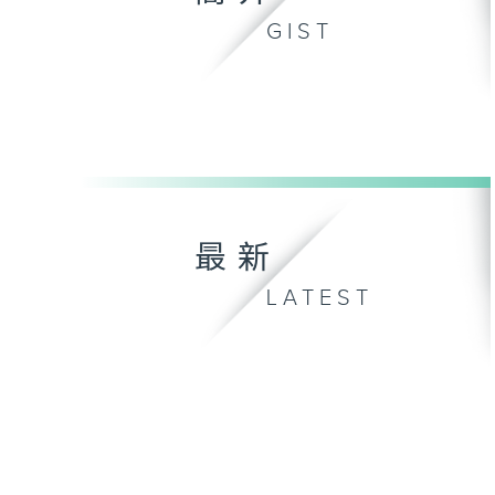
GIST
最新
LATEST