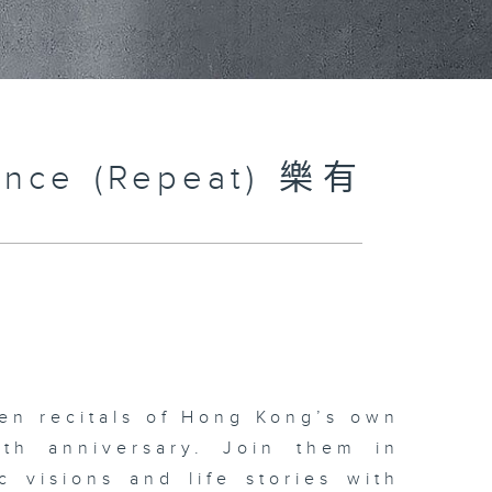
ance (Repeat) 樂有
en recitals of Hong Kong’s own
0th anniversary. Join them in
c visions and life stories with