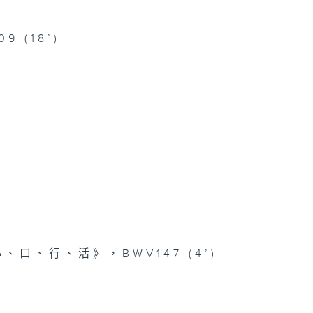
09 (18’)
口、行、活》，BWV147 (4’)