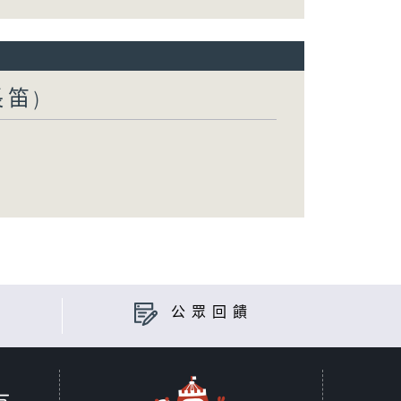
長笛)
公眾回饋