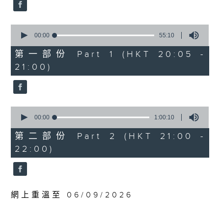
0
波蘭國家電台交響樂團：馬勒最快樂的交響
seconds
曲
貝斯梅德娜（女高音）
0
seconds
00:00
55:10
卡托維茲波蘭國家電台交響樂團｜范舒爾
of
（指揮）
55
第一部份 Part 1 (HKT 20:05 -
minutes,
馬勒
21:00)
10
G大調第四交響曲 (58’)
seconds
2025年4月10日卡托維茲波蘭國家電台交響
樂團音樂廳錄音
0
seconds
00:00
1:00:10
of
1
第二部份 Part 2 (HKT 21:00 -
hour,
22:00)
10
seconds
網上重溫至 06/09/2026