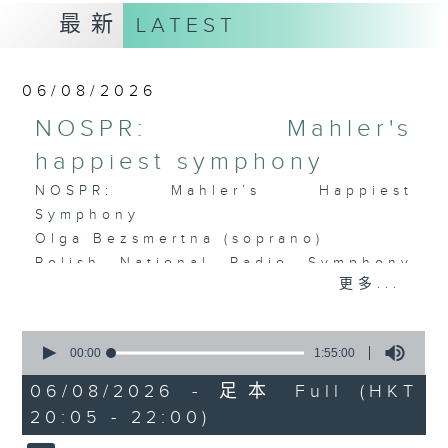
最新
LATEST
06/08/2026
NOSPR: Mahler's
happiest symphony
NOSPR: Mahler’s Happiest
Symphony
Olga Bezsmertna (soprano)
Polish National Radio Symphony
更多...
Orchestra, Katowice
Vladimir Fanshil (conductor)
MAHLER
0
seconds
00:00
1:55:00
Symphony No. 4 in G major (58’)
of
Recorded at NOSPR, Katowice on
1
06/08/2026 - 足本 Full (HKT
hour,
10/4/2025
20:05 - 22:00)
55
minutes,