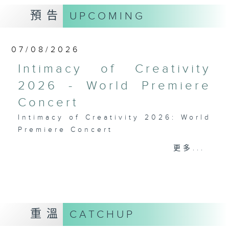
預告
UPCOMING
07/08/2026
Intimacy of Creativity
2026 - World Premiere
Concert
Intimacy of Creativity 2026: World
Premiere Concert
Li La (cello)
更多...
Stauffer String Ensemble | Bright
Sheng (conductor)
Harry GONZÁLEZ
¿Habrá Futuro? (Will There Be a
Future?) (10’)
重溫
CATCHUP
Yuval MEDINA
Together Again (10’)