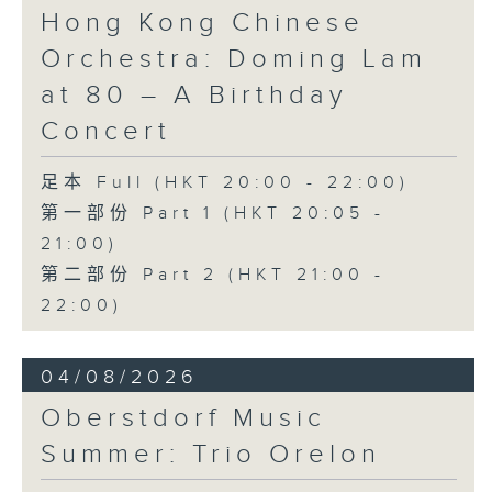
《未來是否存在？》 (10’)
Hong Kong Chinese
梅迪拿
Orchestra: Doming Lam
《再度一起》 (10’)
盛宗亮
at 80 – A Birthday
《燦影》 (20’)
Concert
阮保衡
《來自我腦海中的影像》 (15’)
足本 Full (HKT 20:00 - 22:00)
蕭斯達高維契（巴薩改編）
第一部份 Part 1 (HKT 20:05 -
C小調室樂交響曲，作品110a (25’)
21:00)
香港科技大學主辦
2026年6月10日香港大會堂劇院錄音
第二部份 Part 2 (HKT 21:00 -
22:00)
Distinguished composers, together
with selected emerging composers
04/08/2026
from Hong Kong and around the
world, present and revise their
Oberstdorf Music
chamber music compositions after
Summer: Trio Orelon
in-depth discussions with world-
renowned performers during Open