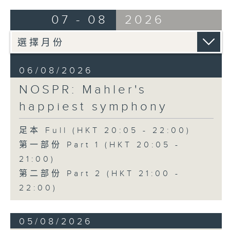
Bright SHENG
07 - 08
2026
The Blazing Mirage (20’)
Arthur YUEN
Images from my Consciousness
(15’)
06/08/2026
SHOSTAKOVICH (BARSHAI arr.)
Chamber Symphony in C minor, Op.
NOSPR: Mahler's
110a (25’)
happiest symphony
Presented by Hong Kong
University of Science and
足本 Full (HKT 20:05 - 22:00)
Technology
第一部份 Part 1 (HKT 20:05 -
Recorded at Hong Kong City Hall
21:00)
Theatre on 10/6/2026
第二部份 Part 2 (HKT 21:00 -
創意間的親暱2026：世界首演音樂會
22:00)
李拉（大提琴）
Stauffer弦樂團｜盛宗亮（指揮）
05/08/2026
哈里．貢沙理士