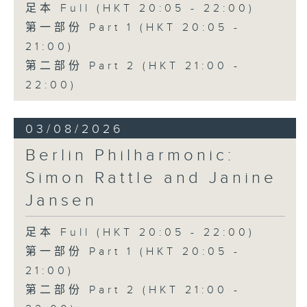
足本 Full (HKT 20:05 - 22:00)
Discussions. The revised
compositions are presented at the
第一部份 Part 1 (HKT 20:05 -
World Premiere Concert, preceded
21:00)
by the Preview Concert. This is
第二部份 Part 2 (HKT 21:00 -
the World Premiere Concert
22:00)
presented on 10/6/2026 at the
Hong Kong City Hall Theatre.
Works by Harry González, Yuval
03/08/2026
Medina and Arthur Yuen are
Berlin Philharmonic:
performed along side Bright Sheng
Simon Rattle and Janine
and Shostakovich by the Stauffer
String Ensemble.
Jansen
來自香港及世界各地的傑出作曲家，聯同獲
足本 Full (HKT 20:05 - 22:00)
選的新晉作曲家，於多場公開討論中與享譽
第一部份 Part 1 (HKT 20:05 -
國際的演奏家深入交流，反覆琢磨其室樂作
21:00)
品，並作出修訂。修訂後的作品先於「預演
第二部份 Part 2 (HKT 21:00 -
音樂會」與觀眾見面，其後於「世界首演音
樂會」正式發表。今場演出為2026年6月10