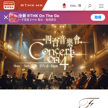
ENG
/
簡
×
全新 RTHK On The Go
取得
一手掌握 RTHK 電台、電視節目