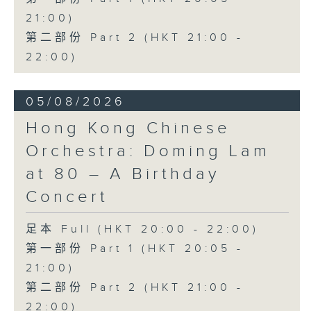
Presented by The Hong Kong
21:00)
Academy for Performing Arts
第二部份 Part 2 (HKT 21:00 -
Recorded at William Au Concert
22:00)
Hall, HKAPA on 20/4/2026
Recording provided by HKAPA
05/08/2026
演藝學院大提琴音樂節2026：友鄰音樂會
Hong Kong Chinese
——天津茱莉亞學院大提琴
曹慧穎、陳優然、郭譯鍇、Hwayoung
Orchestra: Doming Lam
Joo、Jooahn Yoo、張子瑜（大提琴）
at 80 – A Birthday
圖文捷夫（鋼琴）
J. S. 巴赫
Concert
C小調第五無伴奏大提琴組曲，BWV1011
(25’)
足本 Full (HKT 20:00 - 22:00)
布朗卓
第一部份 Part 1 (HKT 20:05 -
三首大提琴與鋼琴小品 (8’)
21:00)
拉赫曼尼諾夫
第二部份 Part 2 (HKT 21:00 -
悲歌，作品3，第一首 (5’)
22:00)
蕭斯達高維契