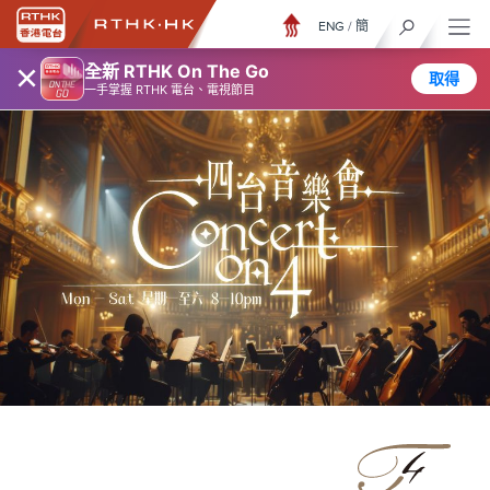
ENG
/
簡
×
全新 RTHK On The Go
取得
一手掌握 RTHK 電台、電視節目