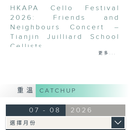
HKAPA Cello Festival
2026: Friends and
Neighbours Concert –
Tianjin Juilliard School
Cellists
更多...
HKAPA Cello Festival 2026:
Friends and Neighbours
Concert – Tianjin Juilliard School
Cellists
Huiying Cao, Youran Chen, Yikai
重溫
CATCHUP
Guo, Hwayoung Joo, Jooahn Yoo,
Ziyu Zhang (cello)
Aleksandr Tiumentsev (piano)
07 - 08
2026
J. S. BACH
Cello Suite No. 5 in C minor,
BWV1011 (25’)