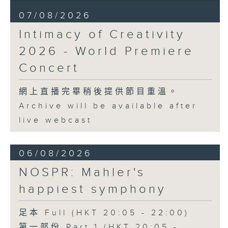
Nadia BOULANGER
07/08/2026
Three Pieces for Cello and Piano
(8’)
Intimacy of Creativity
RACHMANINOV
2026 - World Premiere
Élégie, Op. 3, No. 1 (5’)
SHOSTAKOVICH
Concert
Cello Sonata in D minor, Op. 40
(28’)
網上直播完畢稍後提供節目重溫。
Donqing FANG
Archive will be available after
Lin Chong, Op. 37 (8’)
live webcast
BRAHMS
Cello Sonata No. 2 in F major, Op.
99 (25’)
06/08/2026
POPPER
NOSPR: Mahler's
Requiem, Op. 66 (8’)
PAGANINI
happiest symphony
Variations on a Theme from
Rossini’s Mosè in Egitto (arr. for 4
足本 Full (HKT 20:05 - 22:00)
cellos) (8’)
第一部份 Part 1 (HKT 20:05 -