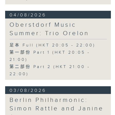
D小調大提琴奏鳴曲，作品40 (28’)
方崬清
04/08/2026
《林沖》，作品37 (8’)
Oberstdorf Music
布拉姆斯
F大調第二大提琴奏鳴曲，作品99 (25’)
Summer: Trio Orelon
樸柏
安魂曲，作品66 (8’)
足本 Full (HKT 20:05 - 22:00)
巴格尼尼
第一部份 Part 1 (HKT 20:05 -
羅西尼《摩西在埃及》主題變奏曲（為四把
21:00)
大提琴改編） (8’)
第二部份 Part 2 (HKT 21:00 -
香港演藝學院主辦
2026年4月20日香港演藝學院區永熙音樂廳
22:00)
錄音
錄音由香港演藝學院提供
03/08/2026
Berlin Philharmonic:
Simon Rattle and Janine