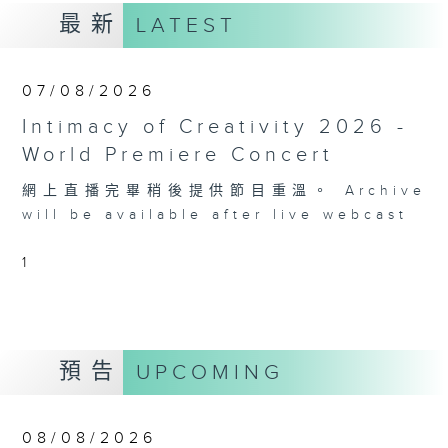
最新
LATEST
07/08/2026
Intimacy of Creativity 2026 -
World Premiere Concert
網上直播完畢稍後提供節目重溫。 Archive
will be available after live webcast
1
預告
UPCOMING
08/08/2026