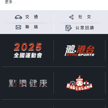
更多 ...
交 通
社 交
聯 絡
公眾回饋