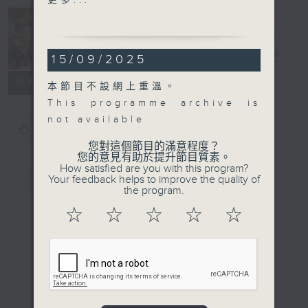
更多...
(piano)
SCHUMANN
Concert on 4
Waldszenen , Op. 82
四台音樂會
電台直播
15/09/2025
(21’)
LISZT
所有集數
本節目不設網上重溫。
Two Konzertetüden, S.
This programme archive is
145 (7’)
not available
JANÁČEK
您喜歡這個節目嗎?
V mlhách (In the Mist)
您對這個節目的滿意程度？
您的意見有助於提升節目質素。
(14’)
簡介
How satisfied are you with this program?
GIST
SCHUMANN
Your feedback helps to improve the quality of
the program.
Arabesque in C major,
Op. 18 (7’)
☆
☆
☆
☆
☆
Fantasy in C major, Op.
17 (29’)
Recorded at Ehemalige
Synagoge Fellheim,
Germany on 15/11/2024