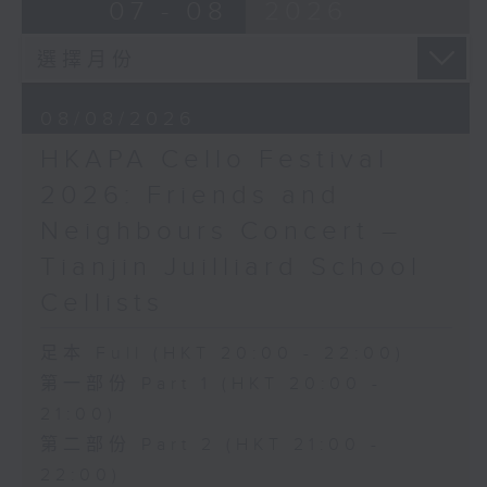
布朗卓
BRAHMS
07 - 08
2026
三首大提琴與鋼琴小品 (8’)
Double Concerto for Violin and
拉赫曼尼諾夫
Cello in A minor, Op. 102 (34’)
悲歌，作品3，第一首 (5’)
BERLIOZ
蕭斯達高維契
Symphonie fantastique, Op. 14
08/08/2026
D小調大提琴奏鳴曲，作品40 (28’)
(53’)
HKAPA Cello Festival
方崬清
Recorded at Philharmonie, Berlin
《林沖》，作品37 (8’)
on 27/2/2026
2026: Friends and
布拉姆斯
Neighbours Concert –
F大調第二大提琴奏鳴曲，作品99 (25’)
柏林愛樂：索奇耶夫指揮白遼士幻想交響曲
Tianjin Juilliard School
樸柏
賓迪斯–鮑格利（小提琴）｜德利佩萊爾（大
安魂曲，作品66 (8’)
提琴）
Cellists
巴格尼尼
柏林愛樂樂團｜索奇耶夫（指揮）
羅西尼《摩西在埃及》主題變奏曲（為四把
孟德爾遜
足本 Full (HKT 20:00 - 22:00)
大提琴改編） (8’)
「芬格爾山洞」，作品26 (11’)
第一部份 Part 1 (HKT 20:00 -
香港演藝學院主辦
布拉姆斯
21:00)
2026年4月20日香港演藝學院區永熙音樂廳
A小調小提琴與大提琴雙重協奏曲，作品102
第二部份 Part 2 (HKT 21:00 -
錄音
(34’)
錄音由香港演藝學院提供
白遼士
22:00)