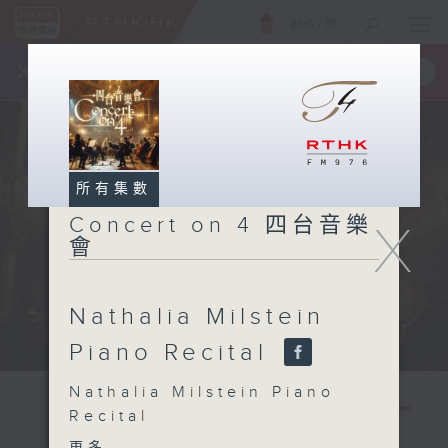
ENG
/
簡
×
全新 RTHK On The Go
取得
一手掌握 RTHK 電台、電視節目
所有集數
Concert on 4 四台音樂
X
會
Nathalia Milstein
Piano Recital
Nathalia Milstein Piano
Recital
Nathalia Milstein