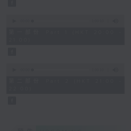
Aleksandr Tiumentsev (piano)
J. S. BACH
0
Cello Suite No. 5 in C minor,
seconds
00:00
1:00:10
BWV1011 (25’)
of
1
Nadia BOULANGER
第一部份 Part 1 (HKT 20:00 -
hour,
Three Pieces for Cello and Piano
21:00)
10
seconds
(8’)
RACHMANINOV
Élégie, Op. 3, No. 1 (5’)
0
SHOSTAKOVICH
seconds
00:00
1:00:10
Cello Sonata in D minor, Op. 40
of
1
(28’)
第二部份 Part 2 (HKT 21:00 -
hour,
Donqing FANG
22:00)
10
seconds
Lin Chong, Op. 37 (8’)
BRAHMS
Cello Sonata No. 2 in F major, Op.
99 (25’)
POPPER
Requiem, Op. 66 (8’)