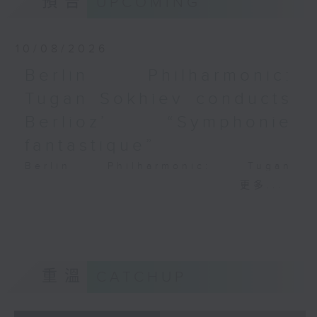
預告
UPCOMING
PAGANINI
Variations on a Theme from
Rossini’s Mosè in Egitto (arr. for 4
10/08/2026
cellos) (8’)
Berlin Philharmonic:
Presented by The Hong Kong
Tugan Sokhiev conducts
Academy for Performing Arts
Recorded at William Au Concert
Berlioz’ “Symphonie
Hall, HKAPA on 20/4/2026
fantastique”
Recording provided by HKAPA
Berlin Philharmonic: Tugan
演藝學院大提琴音樂節2026：友鄰音樂會
Sokhiev Conducts Berlioz’s
更多...
——天津茱莉亞學院大提琴
Symphonie fantastique
曹慧穎、陳優然、郭譯鍇、Hwayoung
Noah Bendix-Balgley (violin) |
Joo、Jooahn Yoo、張子瑜（大提琴）
Bruno Delepelaire (cello)
圖文捷夫（鋼琴）
Berlin Philharmonic Orchestra |
J. S. 巴赫
Tugan Sokhiev (conductor)
重溫
CATCHUP
C小調第五無伴奏大提琴組曲，BWV1011
MENDELSSOHN
(25’)
‘Fingal’s Cave’, Op. 26 (11’)