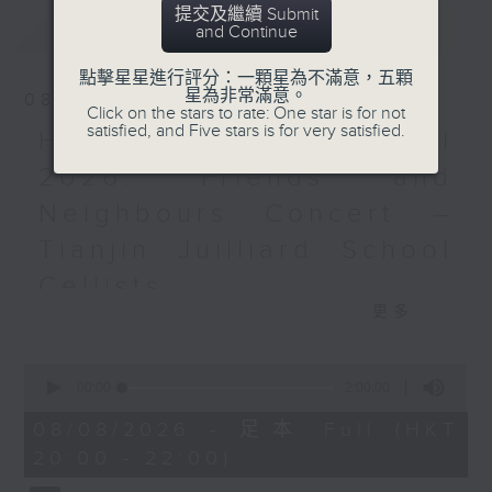
提交及繼續 Submit
最新
LATEST
娜塔莉亞．米爾斯坦鋼琴獨奏
and Continue
會
點擊星星進行評分：一顆星為不滿意，五顆
娜塔莉亞．米爾斯坦（鋼琴）
星為非常滿意。
08/08/2026
舒曼
Click on the stars to rate: One star is for not
satisfied, and Five stars is for very satisfied.
《林地之景》，作品82 (21’)
HKAPA Cello Festival
李斯特
2026: Friends and
兩首音樂會練習曲，S. 145
Neighbours Concert –
(7’)
楊納傑克
Tianjin Juilliard School
《在霧中》 (14’)
Cellists
舒曼
更多...
C大調阿拉伯風，作品18 (7’)
HKAPA Cello Festival 2026:
C大調幻想曲，作品17 (29’)
Friends and Neighbours
2024年11月15日德國費爾海
0
Concert – Tianjin Juilliard School
seconds
00:00
2:00:00
姆舊猶太教堂錄音
Cellists
of
2
Huiying Cao, Youran Chen, Yikai
08/08/2026 - 足本 Full (HKT
hours,
Guo, Hwayoung Joo, Jooahn Yoo,
20:00 - 22:00)
0
seconds
Ziyu Zhang (cello)