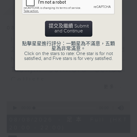
MAHLER
最新
LATEST
Symphony No. 4 in G
major (54’)
提交及繼續 Submit
08/08/2026
Recorded at
and Continue
Philharmonie, Berlin on
HKAPA Cello Festival
點擊星星進行評分：一顆星為不滿意，五顆
16/5/2011
2026: Friends and
星為非常滿意。
Click on the stars to rate: One star is for not
Neighbours Concert –
satisfied, and Five stars is for very satisfied.
懷念諾靈頓（1934–
2025）：巴赫與馬勒
Tianjin Juilliard School
Cellists
黛莎（女高音）
更多...
柏林德意志交響樂團｜諾靈頓
HKAPA Cello Festival 2026:
（指揮）
Friends and Neighbours
0
Concert – Tianjin Juilliard School
seconds
00:00
2:00:00
J. S. 巴赫
Cellists
of
D大調第四管弦樂組曲，
2
Huiying Cao, Youran Chen, Yikai
08/08/2026 - 足本 Full (HKT
hours,
BWV1069 (22’)
Guo, Hwayoung Joo, Jooahn Yoo,
20:00 - 22:00)
0
《普世都末讚美神》，
seconds
Ziyu Zhang (cello)