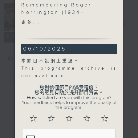
Remembering Roger
Norrington (1934–
Concert on 4
2025): Bach and Mahler
更多...
四台音樂會
電台直播
Lydia Teuscher
所有集數
(soprano)
06/10/2025
Deutsches Symphonie-
Orchester Berlin |
您喜歡這個節目嗎?
本節目不設網上重溫。
Roger Norrington
This programme archive is
(conductor)
簡介
GIST
not available
J. S. BACH
您對這個節目的滿意程度？
您的意見有助於提升節目質素。
Orchestral Suite No. 4
How satisfied are you with this program?
in D major, BWV1069
Your feedback helps to improve the quality of
the program.
(22’)
Jauchzet Gott in allen
☆
☆
☆
☆
☆
Landen, BWV51 (18’)