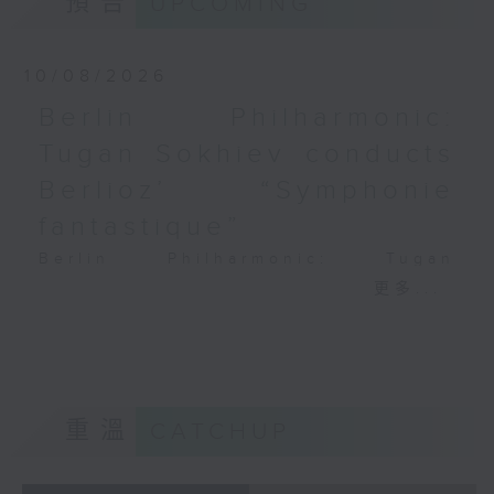
預告
UPCOMING
PAGANINI
Variations on a Theme from
Rossini’s Mosè in Egitto (arr. for 4
10/08/2026
cellos) (8’)
Berlin Philharmonic:
Presented by The Hong Kong
Tugan Sokhiev conducts
Academy for Performing Arts
Recorded at William Au Concert
Berlioz’ “Symphonie
Hall, HKAPA on 20/4/2026
fantastique”
Recording provided by HKAPA
Berlin Philharmonic: Tugan
演藝學院大提琴音樂節2026：友鄰音樂會
Sokhiev Conducts Berlioz’s
更多...
——天津茱莉亞學院大提琴
Symphonie fantastique
曹慧穎、陳優然、郭譯鍇、Hwayoung
Noah Bendix-Balgley (violin) |
Joo、Jooahn Yoo、張子瑜（大提琴）
Bruno Delepelaire (cello)
圖文捷夫（鋼琴）
Berlin Philharmonic Orchestra |
J. S. 巴赫
Tugan Sokhiev (conductor)
重溫
CATCHUP
C小調第五無伴奏大提琴組曲，BWV1011
MENDELSSOHN
(25’)
‘Fingal’s Cave’, Op. 26 (11’)