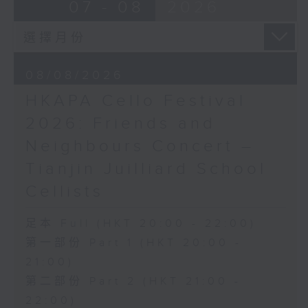
布朗卓
BRAHMS
07 - 08
2026
三首大提琴與鋼琴小品 (8’)
Double Concerto for Violin and
拉赫曼尼諾夫
Cello in A minor, Op. 102 (34’)
悲歌，作品3，第一首 (5’)
BERLIOZ
蕭斯達高維契
Symphonie fantastique, Op. 14
08/08/2026
D小調大提琴奏鳴曲，作品40 (28’)
(53’)
HKAPA Cello Festival
方崬清
Recorded at Philharmonie, Berlin
《林沖》，作品37 (8’)
on 27/2/2026
2026: Friends and
布拉姆斯
Neighbours Concert –
F大調第二大提琴奏鳴曲，作品99 (25’)
柏林愛樂：索奇耶夫指揮白遼士幻想交響曲
Tianjin Juilliard School
樸柏
賓迪斯–鮑格利（小提琴）｜德利佩萊爾（大
安魂曲，作品66 (8’)
提琴）
Cellists
巴格尼尼
柏林愛樂樂團｜索奇耶夫（指揮）
羅西尼《摩西在埃及》主題變奏曲（為四把
孟德爾遜
足本 Full (HKT 20:00 - 22:00)
大提琴改編） (8’)
「芬格爾山洞」，作品26 (11’)
第一部份 Part 1 (HKT 20:00 -
香港演藝學院主辦
布拉姆斯
21:00)
2026年4月20日香港演藝學院區永熙音樂廳
A小調小提琴與大提琴雙重協奏曲，作品102
第二部份 Part 2 (HKT 21:00 -
錄音
(34’)
錄音由香港演藝學院提供
白遼士
22:00)