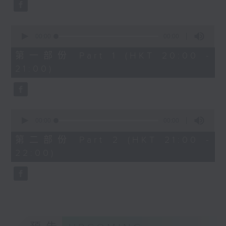
BWV51 (18’)
Aleksandr Tiumentsev (piano)
J. S. BACH
馬勒
0
Cello Suite No. 5 in C minor,
seconds
00:00
1:00:10
G大調第四交響曲 (54’)
BWV1011 (25’)
of
1
Nadia BOULANGER
第一部份 Part 1 (HKT 20:00 -
hour,
2011年5月16日柏林愛樂廳錄
Three Pieces for Cello and Piano
21:00)
10
音
seconds
(8’)
RACHMANINOV
Élégie, Op. 3, No. 1 (5’)
0
SHOSTAKOVICH
seconds
00:00
00:00
Cello Sonata in D minor, Op. 40
of
0
(28’)
第二部份 Part 2 (HKT 21:00 -
seconds
Donqing FANG
22:00)
Lin Chong, Op. 37 (8’)
BRAHMS
Cello Sonata No. 2 in F major, Op.
99 (25’)
POPPER
Requiem, Op. 66 (8’)