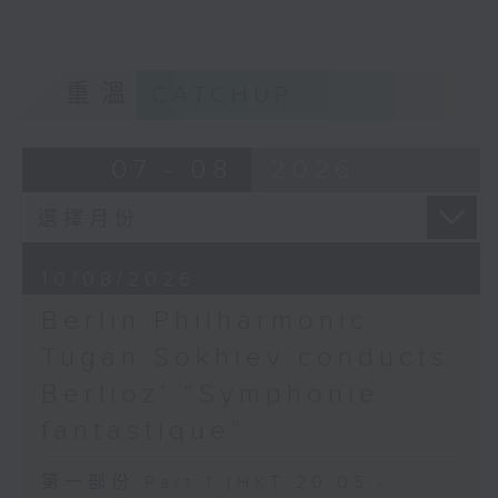
白遼士
Final Paris Concert
《幻想交響曲》，作品14 (53’)
Marianna Herzig (soprano) | Algın
2026年2月27日柏林愛樂廳錄音
Özcan (tenor)
重溫
CATCHUP
Veriko Tchumburidze (violin) |
Andrei Ioniță (cello) | Nathalia
Milstein (piano)
07 - 08
2026
MOZART
Trio in E flat major, K. 542 (20’)
BELLINI
‘Eccomi in lieta vesta… O quante
10/08/2026
volte’ from I Capuleti e i
Montecchi (9’)
Berlin Philharmonic:
CHOPIN
Tugan Sokhiev conducts
Nocturne No. 8 in D flat major,
Op. 27, No. 2 (6’)
Berlioz’ “Symphonie
Waltz in A flat major, Op. 69, No.
fantastique”
1 (4’)
Waltz in B minor, Op. 69, No. 2
第一部份 Part 1 (HKT 20:05 -
(3’)