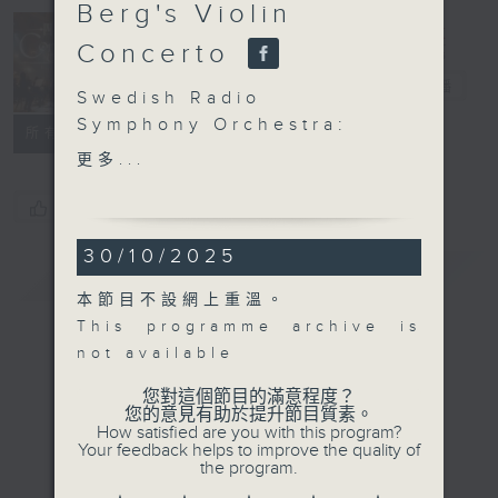
Berg's Violin
Concerto
Concert on 4
四台音樂會
電台直播
Swedish Radio
Symphony Orchestra:
所有集數
Isabelle Faust in Berg’s
更多...
Violin Concerto
Isabelle Faust (violin)
您喜歡這個節目嗎?
Swedish Radio
30/10/2025
Symphony Orchestra |
簡介
GIST
Daniel Harding
本節目不設網上重溫。
(conductor)
This programme archive is
WAGNER
not available
Overture to Tannhäuser
(15’)
您對這個節目的滿意程度？
您的意見有助於提升節目質素。
BERG
How satisfied are you with this program?
Violin Concerto, ‘To the
Your feedback helps to improve the quality of
the program.
memory of an angel’