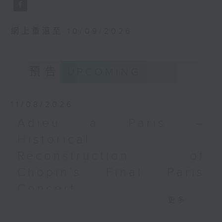
‘Fingal’s Cave’, Op. 26 (11’)
使」 (30’)
BRAHMS
美也
Double Concerto for Violin and
F小調第七交響曲 (33’)
網上重溫至 10/09/2026
Cello in A minor, Op. 102 (34’)
2024年11月15日斯德哥爾摩
BERLIOZ
貝華特音樂廳錄音
Symphonie fantastique, Op. 14
預告
UPCOMING
(53’)
Recorded at Philharmonie, Berlin
on 27/2/2026
11/08/2026
柏林愛樂：索奇耶夫指揮白遼士幻想交響曲
Adieu à Paris –
賓迪斯–鮑格利（小提琴）｜德利佩萊爾（大
Historical
提琴）
Reconstruction of
柏林愛樂樂團｜索奇耶夫（指揮）
孟德爾遜
Chopin’s Final Paris
「芬格爾山洞」，作品26 (11’)
Concert
布拉姆斯
更多...
A小調小提琴與大提琴雙重協奏曲，作品102
Adieu à Paris – Historical
(34’)
Reconstruction of Chopin’s