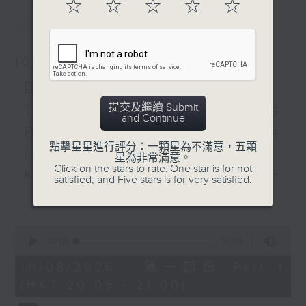
(30’)
☆
☆
☆
☆
☆
最新
LATEST
MAYER
Symphony No. 7 in F
minor (33’)
10/08/2026
Recorded at
Berwaldhallen,
Berlin Philharmonic:
Stockholm on
提交及繼續 Submit
Tugan Sokhiev conducts
15/11/2024
and Continue
Berlioz’ “Symphonie
點擊星星進行評分：一顆星為不滿意，五顆
瑞典電台交響樂團：
fantastique”
星為非常滿意。
伊莎貝爾．浮士德演奏貝爾格
Click on the stars to rate: One star is for not
Berlin Philharmonic: Tugan
satisfied, and Five stars is for very satisfied.
小提琴協奏曲
Sokhiev Conducts Berlioz’s
更多...
伊莎貝爾．浮士德（小提琴）
Symphonie fantastique
瑞典電台交響樂團｜哈丁（指
Noah Bendix-Balgley (violin) |
揮）
0
seconds
Bruno Delepelaire (cello)
00:00
54:59
華格納
of
Berlin Philharmonic Orchestra |
《湯豪舍》序曲 (15’)
54
10/08/2026 - 第一部份 Part 1
minutes,
Tugan Sokhiev (conductor)
貝爾格
(HKT 20:05 - 21:00)
59
MENDELSSOHN
小提琴協奏曲，「紀念一位天
seconds