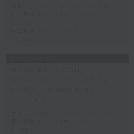
松布尼澤（小提琴）｜楊尼策（大提琴）｜
足本 Full (HKT 20:05 - 22:00)
娜塔莉亞．米爾斯坦（鋼琴）
第一部份 Part 1 (HKT 20:05 -
莫扎特
21:00)
降E大調鋼琴三重奏，K. 542 (20’)
第二部份 Part 2 (HKT 21:00 -
貝里尼
「現在身穿喜服的我……啊，多少次我為你含
22:00)
著淚眼向上蒼祈求」，選自《卡普萊與蒙泰
奇》
05/08/2026
(9’)
蕭邦
Hong Kong Chinese
降D大調第八夜曲，作品27，第二首 (6’)
Orchestra: Doming Lam
降A大調圓舞曲，作品69，第一首 (4’)
at 80 – A Birthday
B小調圓舞曲，作品69，第二首 (3’)
降A大調圓舞曲，作品42 (4’)
Concert
唐尼采第
「啊！我來遲了……噢，我心中的光」，選自
足本 Full (HKT 20:00 - 22:00)
《村女琳達》 (6’)
第一部份 Part 1 (HKT 20:05 -
蕭邦
21:00)
A大調練習曲，作品25，第一首 (2’)