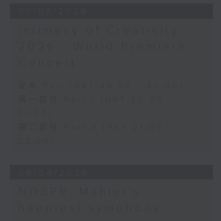
from Robert le diable (4’)
07/08/2026
CHOPIN
Prelude in E minor, Op. 28, No. 4
Intimacy of Creativity
(2’)
2026 - World Premiere
Prelude in D major, Op. 28, No. 15
Concert
(5’)
Mazurka in B flat major, Op. 7, No.
1 (2’)
足本 Full (HKT 20:00 - 22:00)
Mazurka in A minor, Op. 7, No. 2
第一部份 Part 1 (HKT 20:00 -
(3’)
21:00)
Mazurka No. 7 in F minor, Op. 7,
第二部份 Part 2 (HKT 21:00 -
No. 3 (2’)
22:00)
Scherzo No. 4 in E minor, Op. 54
(11’)
Recorded at Kumax Aula,
06/08/2026
Burghausen on 1/8/2025
NOSPR: Mahler's
告別巴黎——重現蕭邦在巴黎的最後演出
happiest symphony
荷惜琪（女高音）｜奧茲莊（男高音）