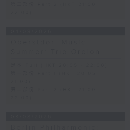
第二部份 Part 2 (HKT 21:00 -
F小調練習曲，作品25，第二首 (2’)
B小調第二十二練習曲，作品25，第十首
22:00)
(4’)
C小調馬祖卡舞曲，作品50，第二首 (3’)
04/08/2026
G小調大提琴奏鳴曲，作品65 (18’)
邁耶貝爾
Oberstdorf Music
「噢！我的母親，如此溫柔的靈魂」，選自
Summer: Trio Orelon
《惡魔羅拔》 (4’)
蕭邦
足本 Full (HKT 20:05 - 22:00)
E小調前奏曲，作品28，第四首 (2’)
第一部份 Part 1 (HKT 20:05 -
D大調前奏曲，作品28，第十五首 (5’)
21:00)
降B大調馬祖卡舞曲，作品7，第一首 (2’)
A小調馬祖卡舞曲，作品7，第二首 (3’)
第二部份 Part 2 (HKT 21:00 -
F小調馬祖卡舞曲，作品7，第三首 (2’)
22:00)
E小調第四諧謔曲，作品54 (11’)
2025年8月1日布格豪森顧麥斯大禮堂錄音
03/08/2026
On 16/2/1848, artists and
Berlin Philharmonic: