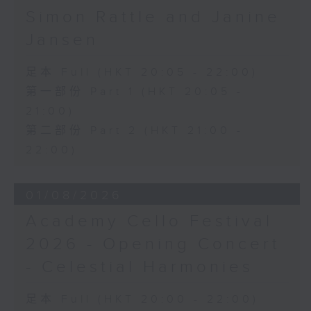
aristocrats gathered in the salon
Simon Rattle and Janine
of Camille Pleyel’s piano factory
for a concert curated by Chopin
Jansen
himself. The evening began with a
trio by Mozart, followed by a
足本 Full (HKT 20:05 - 22:00)
selection of Chopin’s own piano
第一部份 Part 1 (HKT 20:05 -
works. One of the concert’s
21:00)
unique highlights was the
第二部份 Part 2 (HKT 21:00 -
premiere of Chopin’s only cello
22:00)
sonata - a notable rarity, as the
composer wrote very little for
instruments other than the piano.
01/08/2026
Here, a specially assembled
Academy Cello Festival
ensemble recreates this historic
musical event during European
2026 - Opening Concert
Weeks Passau Festival 2025.
- Celestial Harmonies
1848年2月16日，一眾藝術家與貴族雲集皮
足本 Full (HKT 20:00 - 22:00)
利爾鋼琴製造廠的沙龍，出席由蕭邦親自策