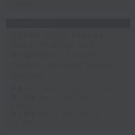
21:00)
Waltz in A flat major, Op. 42 (4’)
DONIZETTI
‘Ah! tardai troppo… O luce di
08/08/2026
quest’anima’ from Linda di
HKAPA Cello Festival
Chamounix (6’)
CHOPIN
2026: Friends and
Etude in A major, Op. 25, No. 1
Neighbours Concert –
(2’)
Etude in F minor, Op. 25, No. 2
Tianjin Juilliard School
(2’)
Cellists
Etude No. 22 in B minor, Op. 25,
No. 10 (4’)
足本 Full (HKT 20:00 - 22:00)
Mazurka in C minor, Op. 50, No. 2
第一部份 Part 1 (HKT 20:00 -
(3’)
21:00)
Cello Sonata in G minor, Op. 65
(18’)
第二部份 Part 2 (HKT 21:00 -
MEYERBEER
22:00)
‘Oh! ma mère, ombre si tendre’