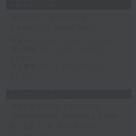
Discussions. The revised
Cello Sonata No. 2 in F major, Op.
06/08/2026
compositions are presented at the
99 (25’)
NOSPR: Mahler's
World Premiere Concert, preceded
POPPER
by the Preview Concert. This is
happiest symphony
Requiem, Op. 66 (8’)
the World Premiere Concert
PAGANINI
presented on 10/6/2026 at the
Variations on a Theme from
足本 Full (HKT 20:05 - 22:00)
Hong Kong City Hall Theatre.
Rossini’s Mosè in Egitto (arr. for 4
第一部份 Part 1 (HKT 20:05 -
Works by Harry González, Yuval
cellos) (8’)
21:00)
Medina and Arthur Yuen are
Presented by The Hong Kong
第二部份 Part 2 (HKT 21:00 -
performed along side Bright Sheng
Academy for Performing Arts
22:00)
and Shostakovich by the Stauffer
Recorded at William Au Concert
String Ensemble.
Hall, HKAPA on 20/4/2026
Recording provided by HKAPA
05/08/2026
來自香港及世界各地的傑出作曲家，聯同獲
選的新晉作曲家，於多場公開討論中與享譽
Hong Kong Chinese
演藝學院大提琴音樂節2026：友鄰音樂會
國際的演奏家深入交流，反覆琢磨其室樂作
——天津茱莉亞學院大提琴
Orchestra: Doming Lam
品，並作出修訂。修訂後的作品先於「預演
曹慧穎、陳優然、郭譯鍇、Hwayoung
at 80 – A Birthday
音樂會」與觀眾見面，其後於「世界首演音
Joo、Jooahn Yoo、張子瑜（大提琴）
樂會」正式發表。今場演出為2026年6月10
圖文捷夫（鋼琴）