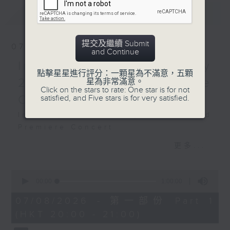
2/2/2023
最新
LATEST
挪威電台樂團：德伏扎克第六
交響曲
提交及繼續 Submit
07/08/2026
恩貝格（聲樂）
and Continue
挪威電台樂團｜樸佩加（指
Intimacy of Creativity
點擊星星進行評分：一顆星為不滿意，五顆
揮）
2026 - World Premiere
星為非常滿意。
莫扎特
Click on the stars to rate: One star is for not
Concert
satisfied, and Five stars is for very satisfied.
G小調第二十五交響曲，K.
183 (20’)
Intimacy of Creativity 2026: World
奧辛
Premiere Concert
《半夢半醒之間》 (19’)
Li La (cello)
更多...
德伏扎克
Stauffer String Ensemble | Bright
D大調第六交響曲，作品60
Sheng (conductor)
(42’)
0
Harry GONZÁLEZ
seconds
00:00
1:00:00
2023年2月2日奧斯陸挪威廣
¿Habrá Futuro? (Will There Be a
of
播公司電台音樂廳錄音
1
07/08/2026 - 第一部份 Part 1
Future?) (10’)
hour,
(HKT 20:00 - 21:00)
Yuval MEDINA
0
seconds
Together Again (10’)