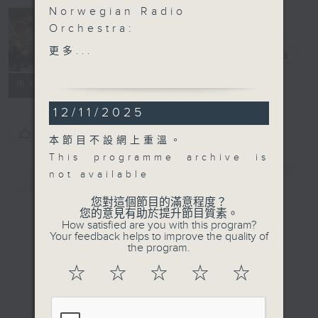
Norwegian Radio
Orchestra:
Concert on 4
Dvořák’s Sixth
更多...
四台音樂會
電台直播
Symphony
Sofia Jernberg (vocals)
所有集數
Norwegian Radio
12/11/2025
Orchestra | Petr
Popelka (conductor)
您喜歡這個節目嗎?
本節目不設網上重溫。
MOZART
This programme archive is
Symphony No. 25 in G
簡介
GIST
not available
minor, K. 183 (20’)
Morten OLSEN
您對這個節目的滿意程度？
您的意見有助於提升節目質素。
Hypnagogia (19’)
How satisfied are you with this program?
DVOŘÁK
Your feedback helps to improve the quality of
the program.
Symphony No. 6 in D
major, Op. 60 (42’)
☆
☆
☆
☆
☆
Recorded at NRK Radio
Concert Hall, Oslo on