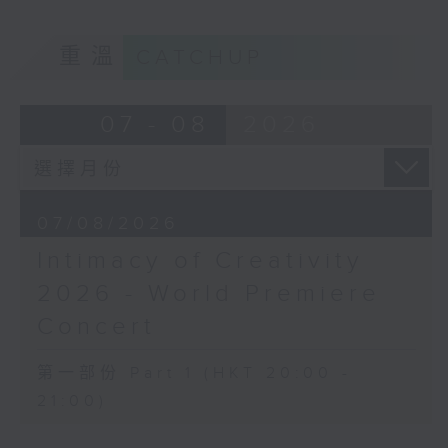
Cellists
梅迪拿
Huiying Cao, Youran Chen, Yikai
《再度一起》 (10’)
重溫
CATCHUP
Guo, Hwayoung Joo, Jooahn Yoo,
盛宗亮
Ziyu Zhang (cello)
《燦影》 (20’)
Aleksandr Tiumentsev (piano)
07 - 08
2026
阮保衡
J. S. BACH
《來自我腦海中的影像》 (15’)
Cello Suite No. 5 in C minor,
蕭斯達高維契（巴薩改編）
BWV1011 (25’)
C小調室樂交響曲，作品110a (25’)
Nadia BOULANGER
香港科技大學主辦
07/08/2026
Three Pieces for Cello and Piano
2026年6月10日香港大會堂劇院錄音
(8’)
Intimacy of Creativity
RACHMANINOV
Distinguished composers, together
2026 - World Premiere
Élégie, Op. 3, No. 1 (5’)
with selected emerging composers
SHOSTAKOVICH
Concert
from Hong Kong and around the
Cello Sonata in D minor, Op. 40
world, present and revise their
(28’)
第一部份 Part 1 (HKT 20:00 -
chamber music compositions after
Donqing FANG
21:00)
in-depth discussions with world-
Lin Chong, Op. 37 (8’)
renowned performers during Open
BRAHMS