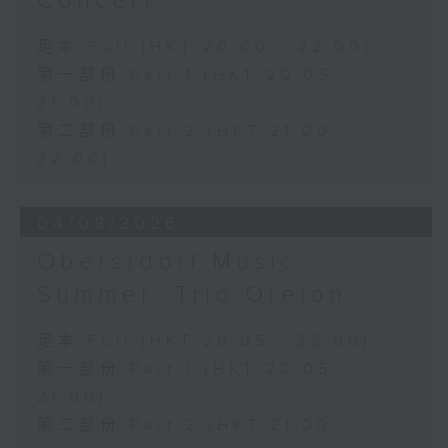
Concert
日假香港大會堂劇院舉行之「世界首演音樂
J. S. 巴赫
會」，由 Stauffer 弦樂團演出貢沙理士
足本 Full (HKT 20:00 - 22:00)
C小調第五無伴奏大提琴組曲，BWV1011
、梅迪拿及阮保衡的新作，以及盛宗亮和蕭
(25’)
第一部份 Part 1 (HKT 20:05 -
斯達高維契的作品。
布朗卓
21:00)
三首大提琴與鋼琴小品 (8’)
第二部份 Part 2 (HKT 21:00 -
拉赫曼尼諾夫
22:00)
悲歌，作品3，第一首 (5’)
蕭斯達高維契
D小調大提琴奏鳴曲，作品40 (28’)
04/08/2026
方崬清
Oberstdorf Music
《林沖》，作品37 (8’)
布拉姆斯
Summer: Trio Orelon
F大調第二大提琴奏鳴曲，作品99 (25’)
樸柏
足本 Full (HKT 20:05 - 22:00)
安魂曲，作品66 (8’)
第一部份 Part 1 (HKT 20:05 -
巴格尼尼
21:00)
羅西尼《摩西在埃及》主題變奏曲（為四把
第二部份 Part 2 (HKT 21:00 -
大提琴改編） (8’)