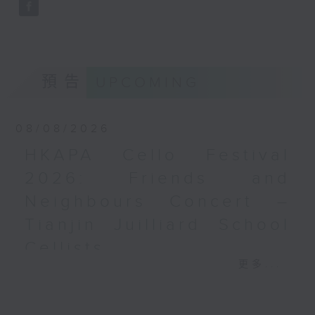
Bright SHENG
The Blazing Mirage (20’)
Arthur YUEN
Images from my Consciousness
(15’)
預告
UPCOMING
SHOSTAKOVICH (BARSHAI arr.)
Chamber Symphony in C minor, Op.
08/08/2026
110a (25’)
Presented by Hong Kong
HKAPA Cello Festival
University of Science and
2026: Friends and
Technology
Recorded at Hong Kong City Hall
Neighbours Concert –
Theatre on 10/6/2026
Tianjin Juilliard School
Cellists
創意間的親暱2026：世界首演音樂會
李拉（大提琴）
更多...
HKAPA Cello Festival 2026:
Stauffer弦樂團｜盛宗亮（指揮）
Friends and Neighbours
哈里．貢沙理士
Concert – Tianjin Juilliard School
《未來是否存在？》 (10’)