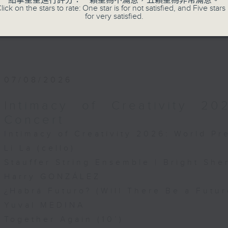
點擊星星進行評分：一顆星為不滿意，五顆星為非常滿意。
lick on the stars to rate: One star is for not satisfied, and Five stars 
for very satisfied.
07/08/2026
Intimacy of Creativity 2
Concert
Intimacy of Creativity 2026: World P
Li La (cello)
Stauffer String Ensemble | Bright She
Harry GONZÁLEZ
¿Habrá Futuro? (Will There Be a Futur
Yuval MEDINA
Together Again (10’)