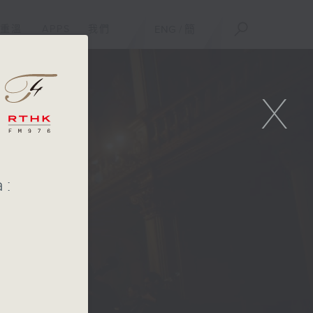
重溫
APPS
我們
ENG
/
簡
X
a: