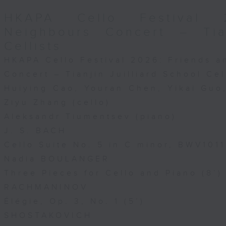
HKAPA Cello Festival 
Neighbours Concert – Tian
Cellists
HKAPA Cello Festival 2026: Friends 
Concert – Tianjin Juilliard School Cel
Huiying Cao, Youran Chen, Yikai Gu
Ziyu Zhang (cello)
Aleksandr Tiumentsev (piano)
J. S. BACH
Cello Suite No. 5 in C minor, BWV1011
Nadia BOULANGER
Three Pieces for Cello and Piano (8’)
RACHMANINOV
Élégie, Op. 3, No. 1 (5’)
SHOSTAKOVICH