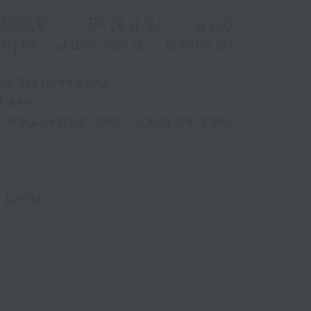
2026: Friends and
jin Juilliard School
and Neighbours
lists
o, Hwayoung Joo, Jooahn Yoo,
 (25’)