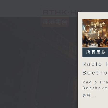
所有集數
Radio 
Beetho
Radio Fr
Beethove
Francesc
更多...
(soprano
Radio Fr