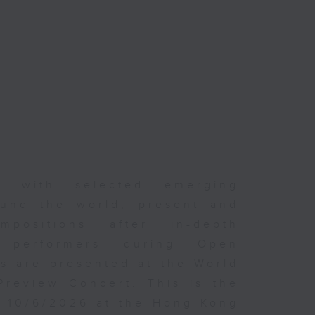
er with selected emerging
und the world, present and
positions after in-depth
d performers during Open
s are presented at the World
Preview Concert. This is the
n 10/6/2026 at the Hong Kong