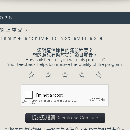
(conductor)
EN
2026
ncerto No. 4 in G major, Op. 58 (35’)
網上重溫。
 No. 4 in G major (57’)
gramme archive is not available
 at Auditorium, Radio France
ting House, Paris on 26/9/2025
您對這個節目的滿意程度？
Concert on 4
您的意見有助於提升節目質素。
樂樂團：貝多芬與馬勒
How satisfied are you with this program?
Your feedback helps to improve the quality of the program.
鋼琴）｜艾莎．班奈特（女高音）
所有集數
樂樂團｜羅賓．狄茲亞堤（指揮）
☆
☆
☆
☆
☆
琴協奏曲，作品58 (35’)
您喜歡這個節目嗎?
響曲 (57’)
9月26日巴黎法國電台廣播大樓音樂廳錄音
提交及繼續 Submit and Continue