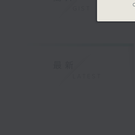
C
GIST
最新
LATEST