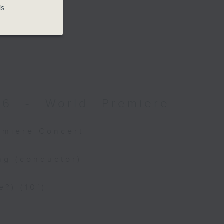
is
026 - World Premiere
remiere Concert
ng (conductor)
e?) (10’)