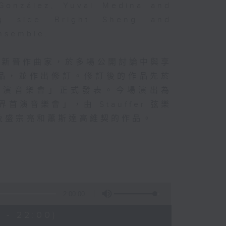
 González, Yuval Medina and
ng side Bright Sheng and
Ensemble.
的新晉作曲家，於多場公開討論中與享
品，並作出修訂。修訂後的作品先於
首演音樂會」正式發表。今場演出為
首演音樂會」，由 Stauffer 弦樂
及盛宗亮和蕭斯達高維契的作品。
2:00:00
 - 22:00)