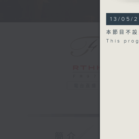
Ticciati 
BEETHOV
13/05/
Piano Co
MAHLER
本節目不設
Symphony
This pro
Recorded
Broadcas
法國電台愛
彼蒙堤斯（
法國電台愛
貝多芬
電台直播
G大調第四鋼
馬勒
G大調第四交
2025年
簡介