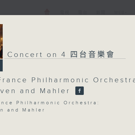
電視
電台
新聞
WEB+
Concert on 4 四台音樂會
France Philharmonic Orchestr
ven and Mahler
ance Philharmonic Orchestra:
n and Mahler
o Piemontesi (piano) | Elsa Benoit
)
ance Philharmonic Orchestra | Robin