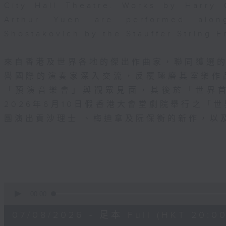
City Hall Theatre. Works by Harry
Arthur Yuen are performed alo
Shostakovich by the Stauffer String 
來自香港及世界各地的傑出作曲家，聯同獲選
譽國際的演奏家深入交流，反覆琢磨其室樂作
「預演音樂會」與觀眾見面，其後於「世界
2026年6月10日假香港大會堂劇院舉行之「世界
團演出貢沙理士 、梅迪拿及阮保衡的新作，以
0
seconds
00:00
of
2
07/08/2026 - 足本 Full (HKT 20:00
hours,