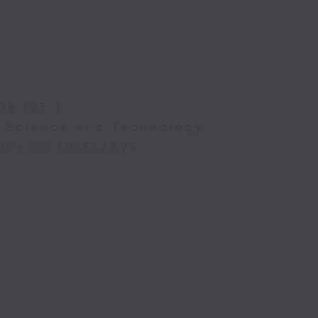
0a (25’)
f Science and Technology
atre on 10/6/2026