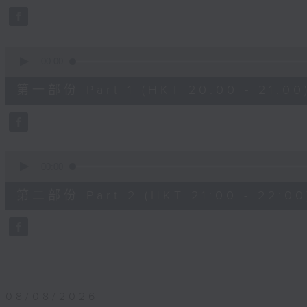
0
seconds
Volume
90%
0
seconds
00:00
of
1
第一部份 Part 1 (HKT 20:00 - 21:00
hour,
10
seconds
Volume
90%
0
seconds
00:00
of
1
第二部份 Part 2 (HKT 21:00 - 22:00
hour,
10
seconds
Volume
90%
08/08/2026