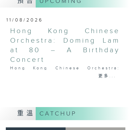
預告
UPCOMING
Performing Arts on on 18/4/2026
Recording provided by HKAPA
11/08/2026
演藝學院大提琴音樂節2026
Hong Kong Chinese
開幕音樂會——星籟弦響
Orchestra: Doming Lam
香港演藝學院音樂學院弦樂系學生
at 80 – A Birthday
歌舒詠（考夫曼改編）
三首前奏曲（為四把大提琴而作） (8’)
Concert
羅西尼
Hong Kong Chinese Orchestra:
《威廉．泰爾》序曲（為六把大提琴而作）
Doming Lam at 80 – A Birthday
更多...
(10’)
Concert
馬勒（Hibiki SAITO改編）
Nancy Loo (piano)
〈稍慢板〉，第五交響曲 (10’)
Hong Kong Chinese Orchestra |
加度（巴拉萊改編）
Yan Huichang (conductor)
《一步之差》 (4’)
Doming LAM
角野隼斗（張希文改編）
重溫
CATCHUP
Greetings Fanfare (4’)
三首夜曲 (12’)
A Silent Prayer (10’)
坂本龍一（Dani WEN改編）