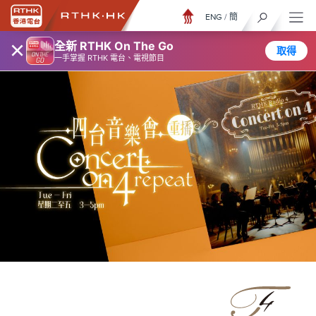
ENG
/
簡
×
全新 RTHK On The Go
取得
一手掌握 RTHK 電台、電視節目