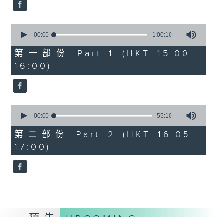
0
Overture to William Tell (for 6
seconds
cellos) (10’)
0
MAHLER (Hibiki SAITO arr.)
seconds
00:00
1:00:10
Adagietto from Symphony No. 5
of
1
第一部份 Part 1 (HKT 15:00 -
(10’)
hour,
16:00)
GARDEL (BARRALET arr.)
10
seconds
Por Una Cabeza (4’)
Hayato SUMINO (Heiman CHEUNG
arr.)
0
Three Nocturnes (12’)
seconds
00:00
55:10
of
Ryuichi SAKAMOTO (Dani WEN arr.)
55
第二部份 Part 2 (HKT 16:05 -
Rain (5’)
minutes,
17:00)
10
Nobuo UEMATSU (Hilson YIP arr.)
seconds
Final Fantasy: Midgar Fantasy
Suite (15’)
Presented by The Hong Kong
Academy for Performing Arts
Recorded at William Au Concert
Hall, The Hong Kong Academy for