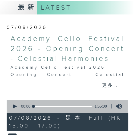
最新
LATEST
07/08/2026
Academy Cello Festival
2026 - Opening Concert
- Celestial Harmonies
Academy Cello Festival 2026
Opening Concert – Celestial
Harmonies
更多...
Students from the Department of
Strings, School of Music of The
0
Hong Kong Academy for
seconds
00:00
1:55:00
Performing Arts
of
1
07/08/2026 - 足本 Full (HKT
GERSHWIN (KAUFMAN arr.)
hour,
15:00 - 17:00)
Three Preludes (for 4 cellos) (8’)
55
minutes,
ROSSINI