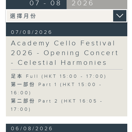
Ancient Melodies (Doming LAM
07 - 08
2026
《雨》 (5’)
trans.)
植松伸夫（葉進傑改編）
Moonlight over the Spring River
《最終幻想：米德加幻想》組曲 (15’)
(12’)
香港演藝學院主辦
The Lament of Lady Zhaojun (8’)
2026年4月18日香港演藝學院區永熙音樂廳
07/08/2026
Doming LAM
錄音
Academy Cello Festival
Autumn Execution (20’)
錄音由香港演藝學院提供
The Insect World (22’)
2026 - Opening Concert
Presented by the Hong Kong
- Celestial Harmonies
Chinese Orchestra as part of the
2006 Hong Kong Arts Festival.
足本 Full (HKT 15:00 - 17:00)
Recorded at Hong Kong City Hall
第一部份 Part 1 (HKT 15:00 -
Concert Hall on 26/2/2006.
16:00)
香港中樂團：林樂培八十大壽誌慶音樂會
第二部份 Part 2 (HKT 16:05 -
羅乃新（鋼琴）
17:00)
香港中樂團｜閻惠昌（指揮）
林樂培
06/08/2026
《祝賀吹打序樂》 (4’)