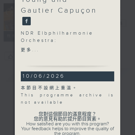
Concert on 4
Gautier Capuçon
(Repeat) 四台
音樂會（重播）
電台直播
NDR Elbphilharmonie
所有集數
Orchestra:
Simone Young and
更多...
Gautier Capuçon
您喜歡這個節目嗎?
Gautier Capuçon (cello)
NDR Elbphilharmonie
簡介
GIST
10/06/2026
Orchestra | Simone
Young (conductor)
本節目不設網上重溫。
SHOSTAKOVICH
This programme archive is
Cello Concerto No. 2 in
not available
G major, Op. 126 (33’)
SCHMIDT
您對這個節目的滿意程度？
您的意見有助於提升節目質素。
Symphony No. 2 in E
How satisfied are you with this program?
flat major (50’)
Your feedback helps to improve the quality of
the program.
Recorded at