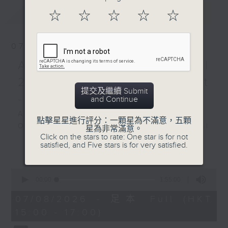
最新
LATEST
Elbphilharmonie,
☆
☆
☆
☆
☆
Hamburg on 11/12/2025
07/08/2026
德國北部電台易北愛樂廳樂
團：楊格與卡普森
Academy Cello Festival
高替耶．卡普森（大提琴）
2026 - Opening Concert
德國北部電台易北愛樂廳樂團
提交及繼續 Submit
- Celestial Harmonies
｜施蒙．楊格（指揮）
and Continue
蕭斯達高維契
Academy Cello Festival 2026
點擊星星進行評分：一顆星為不滿意，五顆
G大調第二大提琴協奏曲，作
Opening Concert – Celestial
星為非常滿意。
品126 (33’)
Click on the stars to rate: One star is for not
Harmonies
satisfied, and Five stars is for very satisfied.
更多...
舒密特
Students from the Department of
降E大調第二交響曲 (50’)
Strings, School of Music of The
2025年12月11日漢堡易北愛
0
Hong Kong Academy for
seconds
00:00
1:55:00
樂廳錄音
Performing Arts
of
1
07/08/2026 - 足本 Full (HKT
GERSHWIN (KAUFMAN arr.)
hour,
15:00 - 17:00)
Three Preludes (for 4 cellos) (8’)
55
minutes,
ROSSINI