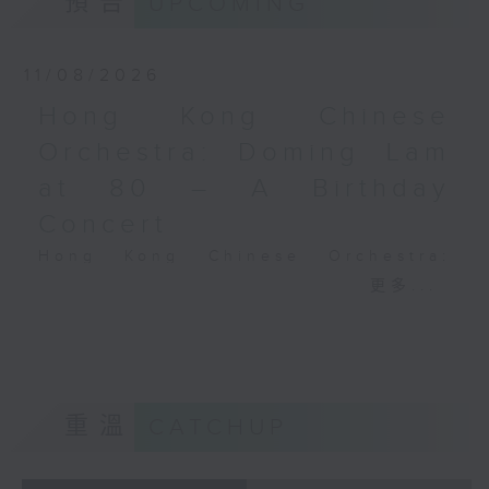
預告
UPCOMING
Performing Arts on on 18/4/2026
Recording provided by HKAPA
11/08/2026
演藝學院大提琴音樂節2026
Hong Kong Chinese
開幕音樂會——星籟弦響
Orchestra: Doming Lam
香港演藝學院音樂學院弦樂系學生
at 80 – A Birthday
歌舒詠（考夫曼改編）
三首前奏曲（為四把大提琴而作） (8’)
Concert
羅西尼
Hong Kong Chinese Orchestra:
《威廉．泰爾》序曲（為六把大提琴而作）
Doming Lam at 80 – A Birthday
更多...
(10’)
Concert
馬勒（Hibiki SAITO改編）
Nancy Loo (piano)
〈稍慢板〉，第五交響曲 (10’)
Hong Kong Chinese Orchestra |
加度（巴拉萊改編）
Yan Huichang (conductor)
《一步之差》 (4’)
Doming LAM
角野隼斗（張希文改編）
重溫
CATCHUP
Greetings Fanfare (4’)
三首夜曲 (12’)
A Silent Prayer (10’)
坂本龍一（Dani WEN改編）