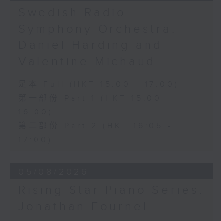
《問蒼天》 (10’)
Swedish Radio
古曲（林樂培移植）
Symphony Orchestra:
《春江花月夜》 (12’)
《昭君怨》 (8’)
Daniel Harding and
林樂培
Valentine Michaud
《秋決》 (20’)
《昆蟲世界》 (22’)
足本 Full (HKT 15:00 - 17:00)
香港中樂團主辦，2006年香港藝術節節目。
第一部份 Part 1 (HKT 15:00 -
2006年2月26日香港大會堂音樂廳錄音。
16:00)
第二部份 Part 2 (HKT 16:05 -
17:00)
05/08/2026
Rising Star Piano Series:
Jonathan Fournel