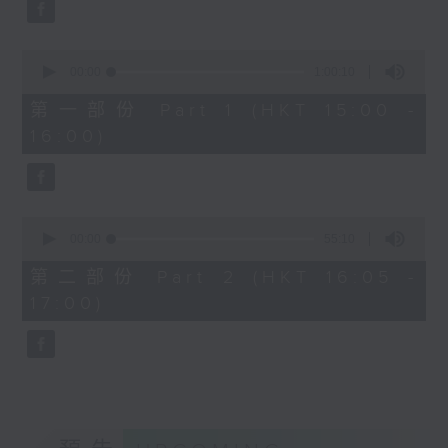
0
Overture to William Tell (for 6
seconds
cellos) (10’)
0
MAHLER (Hibiki SAITO arr.)
seconds
00:00
1:00:10
Adagietto from Symphony No. 5
of
1
第一部份 Part 1 (HKT 15:00 -
(10’)
hour,
16:00)
GARDEL (BARRALET arr.)
10
seconds
Por Una Cabeza (4’)
Hayato SUMINO (Heiman CHEUNG
arr.)
0
Three Nocturnes (12’)
seconds
00:00
55:10
of
Ryuichi SAKAMOTO (Dani WEN arr.)
55
第二部份 Part 2 (HKT 16:05 -
Rain (5’)
minutes,
17:00)
10
Nobuo UEMATSU (Hilson YIP arr.)
seconds
Final Fantasy: Midgar Fantasy
Suite (15’)
Presented by The Hong Kong
Academy for Performing Arts
Recorded at William Au Concert
Hall, The Hong Kong Academy for