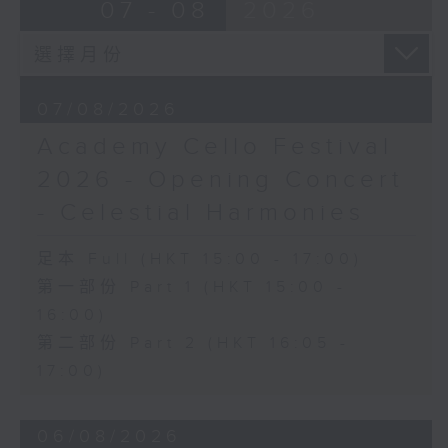
Ancient Melodies (Doming LAM
07 - 08
2026
《雨》 (5’)
trans.)
植松伸夫（葉進傑改編）
Moonlight over the Spring River
《最終幻想：米德加幻想》組曲 (15’)
(12’)
香港演藝學院主辦
The Lament of Lady Zhaojun (8’)
2026年4月18日香港演藝學院區永熙音樂廳
07/08/2026
Doming LAM
錄音
Academy Cello Festival
Autumn Execution (20’)
錄音由香港演藝學院提供
The Insect World (22’)
2026 - Opening Concert
Presented by the Hong Kong
- Celestial Harmonies
Chinese Orchestra as part of the
2006 Hong Kong Arts Festival.
足本 Full (HKT 15:00 - 17:00)
Recorded at Hong Kong City Hall
第一部份 Part 1 (HKT 15:00 -
Concert Hall on 26/2/2006.
16:00)
香港中樂團：林樂培八十大壽誌慶音樂會
第二部份 Part 2 (HKT 16:05 -
羅乃新（鋼琴）
17:00)
香港中樂團｜閻惠昌（指揮）
林樂培
06/08/2026
《祝賀吹打序樂》 (4’)