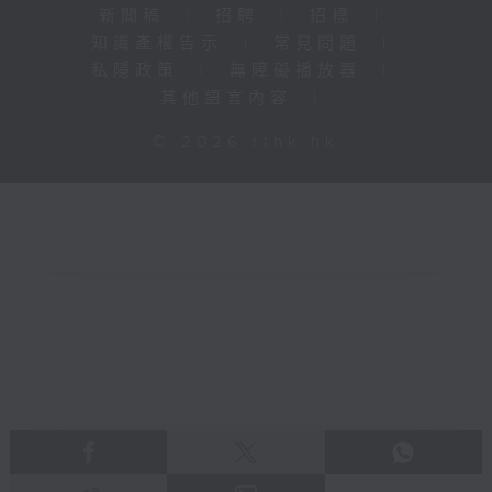
新聞稿
|
招聘
|
招標
|
知識產權告示
|
常見問題
|
私隱政策
|
無障礙播放器
|
其他語言內容
|
© 2026 rthk.hk