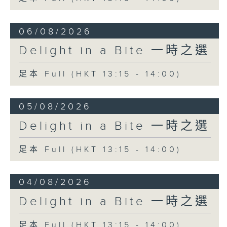
Orchestra
Andris Nelsons (conductor)
06/08/2026
Isaac Albéniz
Delight in a Bite 一時之選
El Albaicín from Iberia (Book 3)
Miguel Baselga (piano)
足本 Full (HKT 13:15 - 14:00)
05/08/2026
Delight in a Bite 一時之選
足本 Full (HKT 13:15 - 14:00)
04/08/2026
Delight in a Bite 一時之選
足本 Full (HKT 13:15 - 14:00)