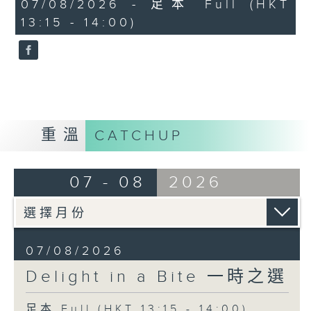
45
07/08/2026 - 足本 Full (HKT
Alexandre Tharaud (piano)
minutes,
13:15 - 14:00)
0
seconds
George Frideric Handel
Concerto Grosso in B minor, Op. 6
No. 12
Akademie für Alte Musik Berlin
Bernhard Forck (concertmaster)
重溫
CATCHUP
Reynaldo Hahn
Trois jours de vendange (Three
days of harvesting)
07 - 08
2026
Tassis Christoyannis (baritone)
Jeff Cohen (piano)
Pyotr Ilyich Tchaikovsky
07/08/2026
Pas d'action from Swan Lake (Act
Delight in a Bite 一時之選
2), Op. 20
Baiba Skride (violin)
足本 Full (HKT 13:15 - 14:00)
City of Birmingham Symphony