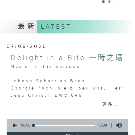
更多...
麼比短篇的小品更吸引呢？蕭邦的圓舞曲、克
賴斯勒的小提琴精品、李察•史特勞斯的藝術
歌曲、和李斯特的旅遊歲月等，都精緻又獨
最新
LATEST
特。串連起來，怎會不動聽呢？
每日下午一時新聞後，馬盈盈為你送上40分
07/08/2026
鐘短篇美樂，盡是一時之選。
Delight in a Bite 一時之選
Music in this episode:
Johann Sebastian Bach
Chorale "Ach bleib bei uns, Herr
Jesu Christ", BWV 649
Iveta Apkalna (organ)
更多...
Franz Schubert / Alexandre
0
Tharaud (arr.)
seconds
00:00
45:00
of
Andantino from Rosamunde, D.797