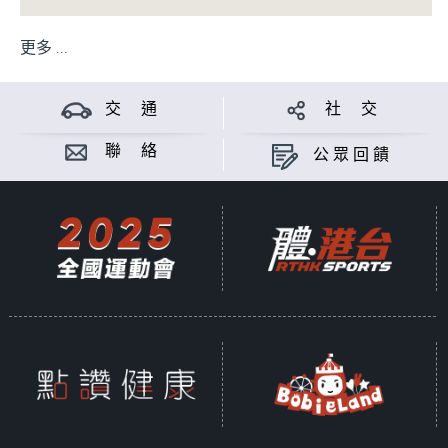
更多 ...
交 通
社 交
聯 絡
公眾回饋