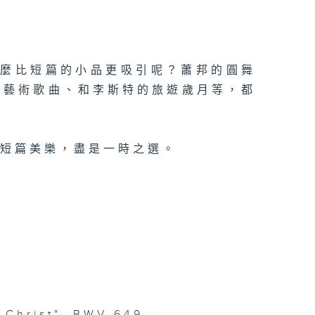
什麼比短篇的小品更吸引呢？蕭邦的圓舞
的藝術歌曲、和李斯特的旅遊歲月等，都
鐘短篇美樂，盡是一時之選。
u Christ", BWV 649