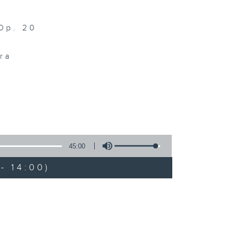
 Op. 20
ra
45:00
- 14:00)