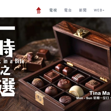
電視
電台
新聞
WEB+