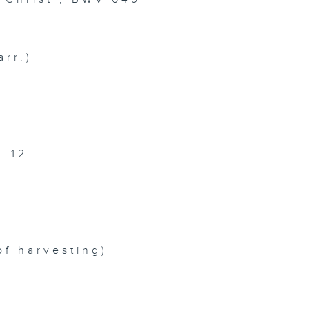
rr.)
. 12
of harvesting)