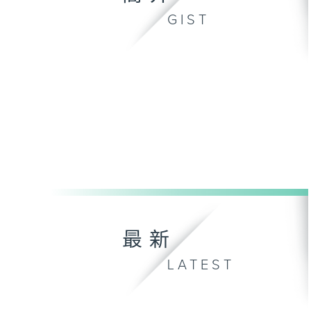
GIST
最新
LATEST