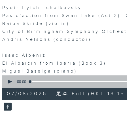
Pyotr Ilyich Tchaikovsky
Pas d'action from Swan Lake (Act 2),
Baiba Skride (violin)
City of Birmingham Symphony Orchest
Andris Nelsons (conductor)
Isaac Albéniz
El Albaicín from Iberia (Book 3)
Miguel Baselga (piano)
0
seconds
00:00
of
45
07/08/2026 - 足本 Full (HKT 13:15 
minutes,
0
seconds
Volume
90%