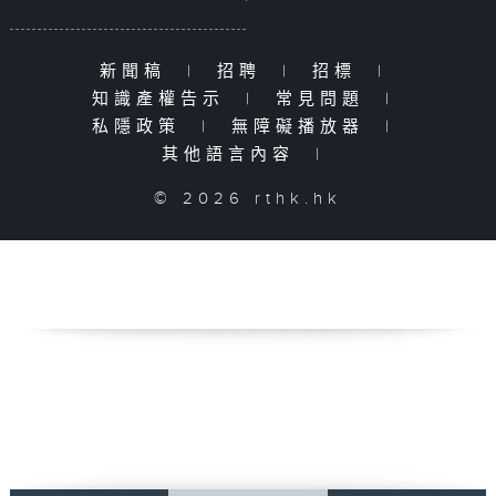
新聞稿
|
招聘
|
招標
|
知識產權告示
|
常見問題
|
私隱政策
|
無障礙播放器
|
其他語言內容
|
© 2026 rthk.hk