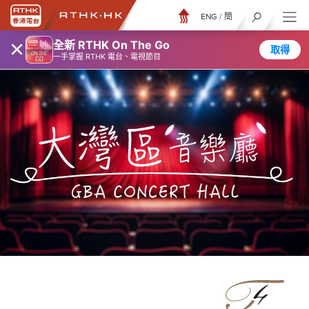
ENG
/
簡
×
全新 RTHK On The Go
取得
一手掌握 RTHK 電台、電視節目