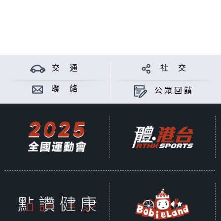
交 通
社 交
聯 絡
公眾回饋