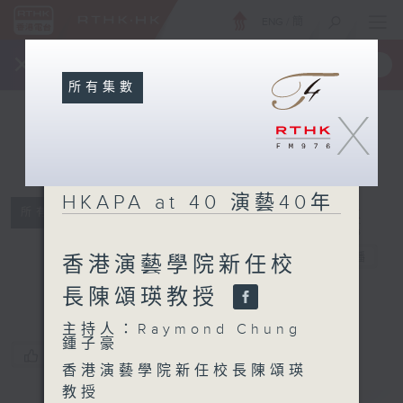
ENG
/
簡
×
全新 RTHK On The Go
取得
一手掌握 RTHK 電台、電視節目
所有集數
X
HKAPA at 40 演藝40年
所有集數
HKAPA at 40
演藝40年
電台直播
香港演藝學院新任校
長陳頌瑛教授
主持人：Raymond Chung
鍾子豪
您喜歡這個節目嗎?
香港演藝學院新任校長陳頌瑛
教授