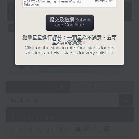
of
55
港演藝學院新任校長陳頌瑛教授回看演藝的過
31/08/2025 - 足本 Full (HKT
minutes,
去及展望未來；更邀請音樂學院各學系主任分
10:05 - 11:00)
0
提交及繼續 Submit
seconds
享多年教學心得，一起回想教与學的苦與樂，
and Continue
重溫幾十年來演藝學院對香港演藝發展的重大
貢獻!
點擊星星進行評分：一顆星為不滿意，五顆
星為非常滿意。
Click on the stars to rate: One star is for not
satisfied, and Five stars is for very satisfied.
重溫
CATCHUP
08
2025
31/08/2025
HKAPA at 40 演藝40年