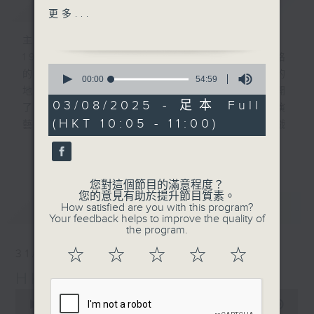
簡介
GIST
更多...
主持人：Raymond Chung 鍾子豪
1984年，位於灣仔海旁的一座帶點前衞風格
0
的建築物開幕。一進去，紫色和青綠色厚厚的
seconds
00:00
54:59
of
地毯令人耳目一新；香港演藝學院亦隨即展開
54
03/08/2025 - 足本 Full
了四十載的培訓演藝人才的歲月。 早期的演
minutes,
(HKT 10:05 - 11:00)
59
藝學院只有四個學院，在培訓音樂、舞蹈、戲
seconds
劇和舞台製作方面提供專業及全面的課程。
更多...
第四台與音樂學院合作特別多。由以往合作
您對這個節目的滿意程度？
「早期音樂雙週」，到邀請演藝音樂學院師生
您的意見有助於提升節目質素。
最新
LATEST
How satisfied are you with this program?
到電台訪問及錄音、舉辦音樂會、現場直播演
Your feedback helps to improve the quality of
藝學院音樂會等⋯⋯四十年來可謂合作無間。
the program.
時至今日，第四台仍然常常將音樂學院的精彩
☆
☆
☆
☆
☆
31/08/2025
節目帶給聽眾。近月播放的「蕭邦鋼琴節」和
HKAPA at 40 演藝40年
「演藝大提琴節」就是高水平的演出。
0
seconds
00:00
55:00
在這一連五集的節目中，主持鍾子豪邀請到香