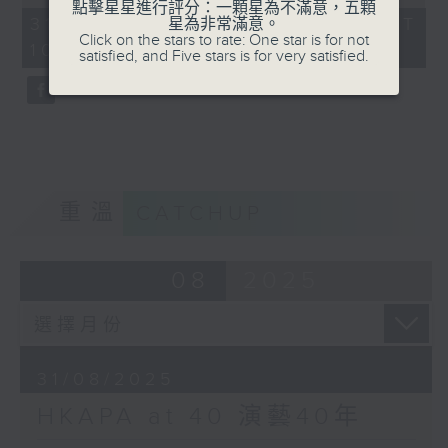
of
點擊星星進行評分：一顆星為不滿意，五顆
0
港演藝學院新任校長陳頌瑛教授回看演藝的過
31/08/2025 - 足本 Full (HKT
星為非常滿意。
seconds
Click on the stars to rate: One star is for not
去及展望未來；更邀請音樂學院各學系主任分
10:05 - 11:00)
satisfied, and Five stars is for very satisfied.
享多年教學心得，一起回想教与學的苦與樂，
重溫幾十年來演藝學院對香港演藝發展的重大
貢獻!
重溫
CATCHUP
08
2025
31/08/2025
HKAPA at 40 演藝40年