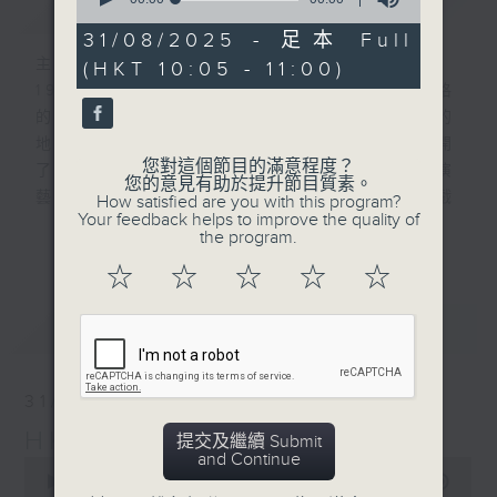
簡介
GIST
of
0
31/08/2025 - 足本 Full
seconds
主持人：Raymond Chung 鍾子豪
(HKT 10:05 - 11:00)
1984年，位於灣仔海旁的一座帶點前衞風格
的建築物開幕。一進去，紫色和青綠色厚厚的
地毯令人耳目一新；香港演藝學院亦隨即展開
您對這個節目的滿意程度？
了四十載的培訓演藝人才的歲月。 早期的演
您的意見有助於提升節目質素。
藝學院只有四個學院，在培訓音樂、舞蹈、戲
How satisfied are you with this program?
Your feedback helps to improve the quality of
劇和舞台製作方面提供專業及全面的課程。
更多...
the program.
☆
☆
☆
☆
☆
第四台與音樂學院合作特別多。由以往合作
「早期音樂雙週」，到邀請演藝音樂學院師生
最新
LATEST
到電台訪問及錄音、舉辦音樂會、現場直播演
藝學院音樂會等⋯⋯四十年來可謂合作無間。
時至今日，第四台仍然常常將音樂學院的精彩
31/08/2025
節目帶給聽眾。近月播放的「蕭邦鋼琴節」和
HKAPA at 40 演藝40年
「演藝大提琴節」就是高水平的演出。
提交及繼續 Submit
and Continue
0
seconds
00:00
00:00
在這一連五集的節目中，主持鍾子豪邀請到香