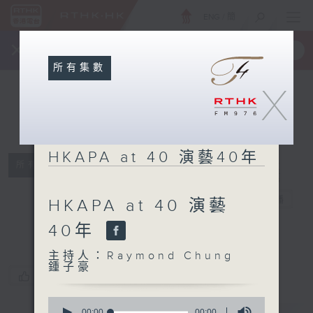
ENG
/
簡
×
全新 RTHK On The Go
取得
一手掌握 RTHK 電台、電視節目
所有集數
X
HKAPA at 40 演藝40年
所有集數
HKAPA at 40
演藝40年
電台直播
HKAPA at 40 演藝
40年
主持人：Raymond Chung
鍾子豪
您喜歡這個節目嗎?
0
seconds
00:00
00:00