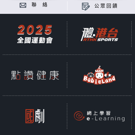
聯 絡
公眾回饋