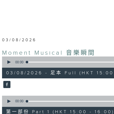
03/08/2026
Moment Musical 音樂瞬間
0
seconds
00:00
of
1
03/08/2026 - 足本 Full (HKT 15:00 
hour,
55
minutes,
0
seconds
Volume
90%
0
seconds
00:00
of
1
第一部份 Part 1 (HKT 15:00 - 16:00
hour,