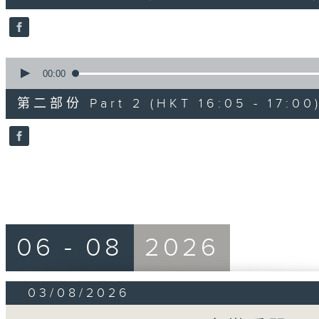
10
seconds
Volume
90%
0
seconds
00:00
of
55
第二部份 Part 2 (HKT 16:05 - 17:00
minutes,
10
seconds
Volume
90%
06 - 08
2026
03/08/2026