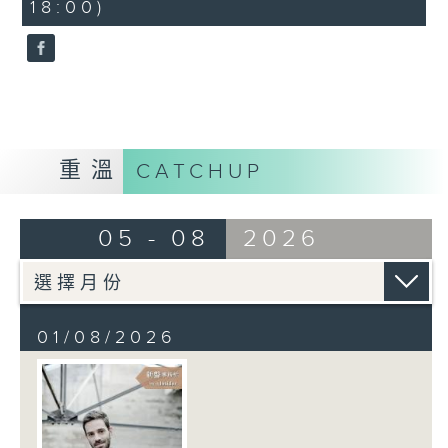
18:00)
10
seconds
重溫
CATCHUP
05 - 08
2026
01/08/2026