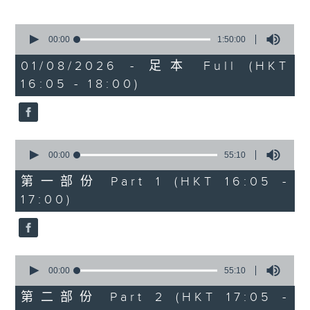
樂聞提要：
· 波士頓交響樂團樂迷發起派發紅花行動，支
0
持指揮家尼遜斯，卻被樂團管理層禁止
seconds
00:00
1:50:00
of
· 大都會歌劇院與樂詩公會達成初步協議，讓
1
01/08/2026 - 足本 Full (HKT
合約樂師薪酬追上正式樂團成員
hour,
16:05 - 18:00)
50
· 德國拜羅伊特音樂節開幕，慶祝成立150周
minutes,
年
0
seconds
新碟介紹 ：
0
· 布拉姆斯：小提琴奏鳴曲 (James
seconds
00:00
55:10
of
Ehnes, Andrew Armstrong)
55
第一部份 Part 1 (HKT 16:05 -
· 柯夫：布朗尼之歌（Chen Reiss,
minutes,
17:00)
10
Reginald Mobley, Andrzej
seconds
Filończyk, 底特律交響樂團, 底特律歌劇
院青年合唱團, Audivi 合唱團 / Jader
Bignamini)
0
seconds
00:00
55:10
of
55
第二部份 Part 2 (HKT 17:05 -
minutes,