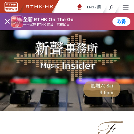
ENG
/
簡
×
全新 RTHK On The Go
取得
一手掌握 RTHK 電台、電視節目