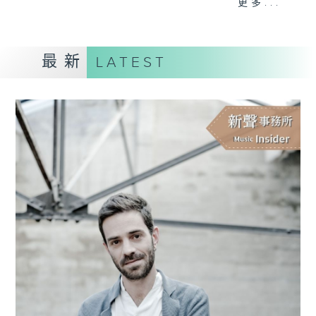
更多...
主持更會邀請業界中人參與各個環節：
最新
LATEST
「新碟調查組」：對樂迷來說，能在聆聽的過
程中理解作品的脈絡，聽到演譯裡的特點，從
中理解到演出者的想法，是回味無窮的個人體
驗。然而，要得出自己的判斷並不容易。所以
調查組請來資深的聆聽者 ─ 樂評人─ 來分
享、闡述他們對唱片的評價，作為樂迷在賞樂
路途上的導航。
「名家深度談」：音樂家、作曲家、演出策劃
者、監製，以至評論家，都是古典音樂發展的
推手。節目請來各路名家分享他們在其專長領
域的所見所想。
「新秀關注組」：你有否感到樂壇新星之多、
冒起之快，令人難以逐一好好認識？主持人會