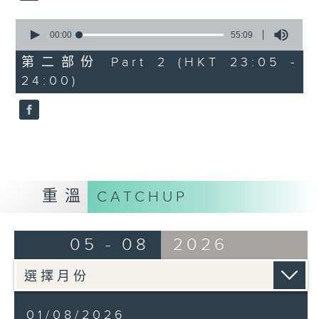
0
seconds
00:00
55:09
of
55
第二部份 Part 2 (HKT 23:05 -
minutes,
24:00)
9
seconds
重溫
CATCHUP
05 - 08
2026
01/08/2026