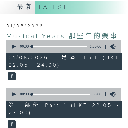
最新
LATEST
01/08/2026
Musical Years 那些年的樂事
0
seconds
00:00
1:50:00
of
1
01/08/2026 - 足本 Full (HKT
hour,
22:05 - 24:00)
50
minutes,
0
seconds
0
seconds
00:00
55:00
of
55
第一部份 Part 1 (HKT 22:05 -
minutes,
23:00)
0
seconds