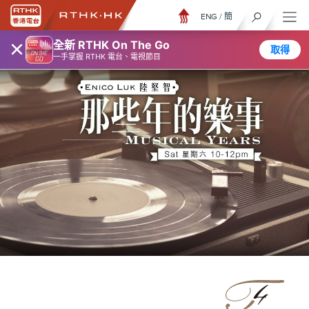
ENG
/
簡
×
全新 RTHK On The Go
取得
一手掌握 RTHK 電台、電視節目