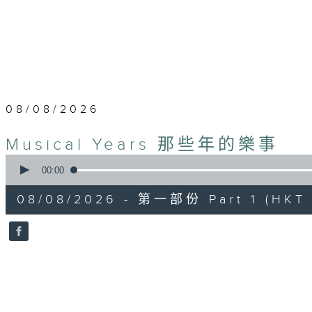
08/08/2026
Musical Years 那些年的樂事
0
seconds
00:00
of
55
08/08/2026 - 第一部份 Part 1 (HKT 
minutes,
0
seconds
Volume
90%