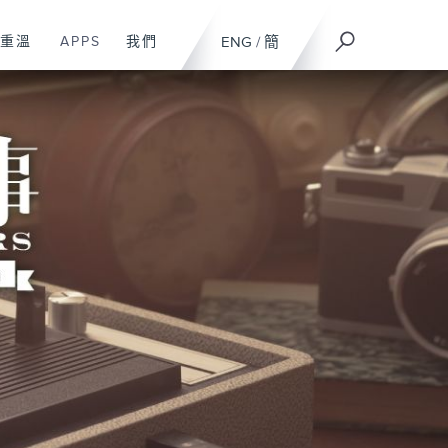
重溫
APPS
我們
ENG
/
簡