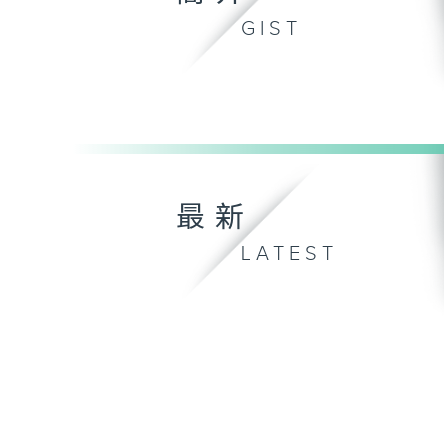
GIST
最新
LATEST