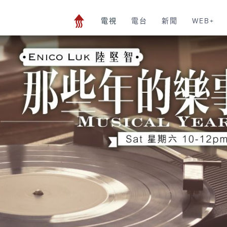
電視
電台
新聞
WEB+