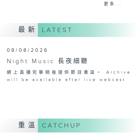
When you are alone and sleepless,
更多...
please remember good music is
always there on Radio 4.
最新
LATEST
「長夜細聽」節目當然少不了氣質優雅的作
品，每晚亦會精選一些中國音樂送上。週五和
週六晚還有兩小時爵士樂。
08/08/2026
Night Music 長夜細聽
如果哪天你不能入睡，別忘了第四台這裡總有
值得細聽的音樂。
網上直播完畢稍後提供節目重溫。 Archive
will be available after live webcast
重溫
CATCHUP