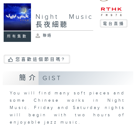
Night Music
長夜細聽
電台直播
聯絡
所有集數
您喜歡這個節目嗎?
簡介
GIST
You will find many soft pieces and
some Chinese works in Night
Music. Friday and Saturday nights
will begin with two hours of
enjoyable jazz music.